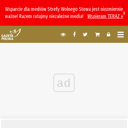
Wsparcie dla mediów Strefy Wolnego Słowa jest niezmiernie
x
ważne! Razem ratujmy niezależne media!
Wspieram TERAZ »
ad