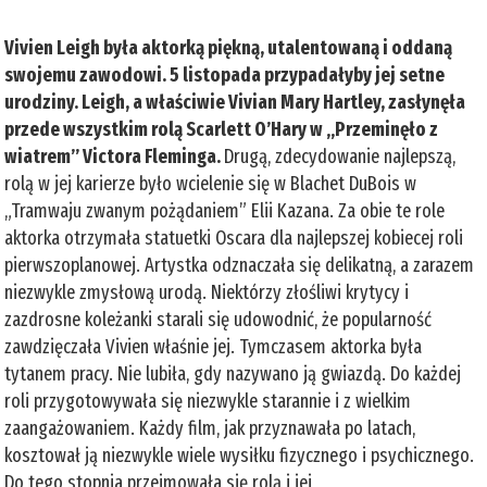
Vivien Leigh była aktorką piękną, utalentowaną i oddaną
swojemu zawodowi. 5 listopada przypadałyby jej setne
urodziny. Leigh, a właściwie Vivian Mary Hartley, zasłynęła
przede wszystkim rolą Scarlett O’Hary w „Przeminęło z
wiatrem” Victora Fleminga.
Drugą, zdecydowanie najlepszą,
rolą w jej karierze było wcielenie się w Blachet DuBois w
„Tramwaju zwanym pożądaniem” Elii Kazana. Za obie te role
aktorka otrzymała statuetki Oscara dla najlepszej kobiecej roli
pierwszoplanowej. Artystka odznaczała się delikatną, a zarazem
niezwykle zmysłową urodą. Niektórzy złośliwi krytycy i
zazdrosne koleżanki starali się udowodnić, że popularność
zawdzięczała Vivien właśnie jej. Tymczasem aktorka była
tytanem pracy. Nie lubiła, gdy nazywano ją gwiazdą. Do każdej
roli przygotowywała się niezwykle starannie i z wielkim
zaangażowaniem. Każdy film, jak przyznawała po latach,
kosztował ją niezwykle wiele wysiłku fizycznego i psychicznego.
Do tego stopnia przejmowała się rolą i jej