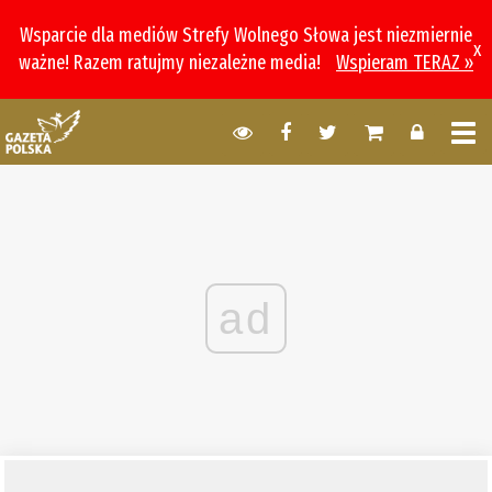
Wsparcie dla mediów Strefy Wolnego Słowa jest niezmiernie
x
ważne! Razem ratujmy niezależne media!
Wspieram TERAZ »
ad