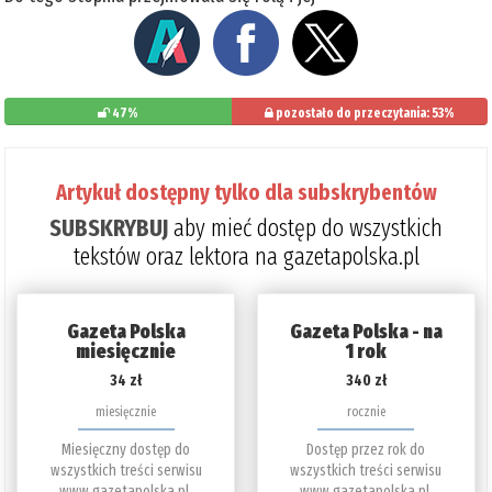
47%
pozostało do przeczytania: 53%
Artykuł dostępny tylko dla subskrybentów
SUBSKRYBUJ
aby mieć dostęp do wszystkich
tekstów oraz lektora na gazetapolska.pl
Gazeta Polska
Gazeta Polska - na
miesięcznie
1 rok
34 zł
340 zł
miesięcznie
rocznie
Miesięczny dostęp do
Dostęp przez rok do
wszystkich treści serwisu
wszystkich treści serwisu
www.gazetapolska.pl.
www.gazetapolska.pl.