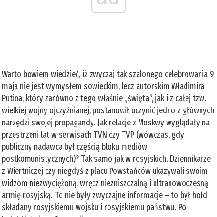
Warto bowiem wiedzieć, iż zwyczaj tak szalonego celebrowania 9
maja nie jest wymysłem sowieckim, lecz autorskim Władimira
Putina, który zarówno z tego właśnie „święta”, jak i z całej tzw.
wielkiej wojny ojczyźnianej, postanowił uczynić jedno z głównych
narzędzi swojej propagandy. Jak relacje z Moskwy wyglądały na
przestrzeni lat w serwisach TVN czy TVP (wówczas, gdy
publiczny nadawca był częścią bloku mediów
postkomunistycznych)? Tak samo jak w rosyjskich. Dziennikarze
z Wiertniczej czy niegdyś z placu Powstańców ukazywali swoim
widzom niezwyciężoną, wręcz niezniszczalną i ultranowoczesną
armię rosyjską. To nie były zwyczajne informacje – to był hołd
składany rosyjskiemu wojsku i rosyjskiemu państwu. Po