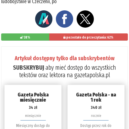
ludobójstwie w Czeczenii, po
38%
pozostało do przeczytania: 62%
Artykuł dostępny tylko dla subskrybentów
SUBSKRYBUJ
aby mieć dostęp do wszystkich
tekstów oraz lektora na gazetapolska.pl
Gazeta Polska
Gazeta Polska - na
miesięcznie
1 rok
34 zł
340 zł
miesięcznie
rocznie
Miesięczny dostęp do
Dostęp przez rok do