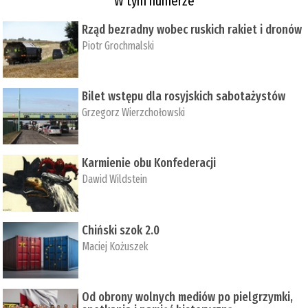
W tym numerze
Rząd bezradny wobec ruskich rakiet i dronów
Piotr Grochmalski
Bilet wstępu dla rosyjskich sabotażystów
Grzegorz Wierzchołowski
Karmienie obu Konfederacji
Dawid Wildstein
Chiński szok 2.0
Maciej Kożuszek
Od obrony wolnych mediów po pielgrzymki,