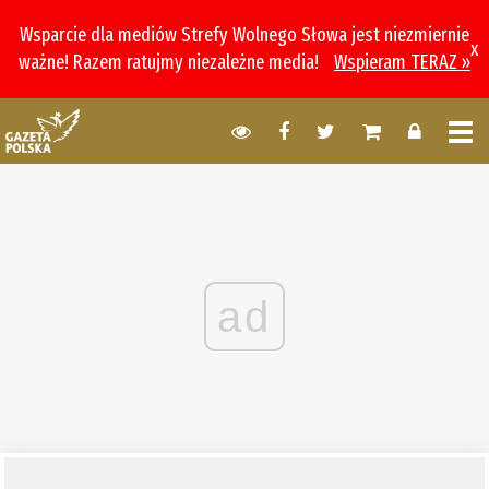
Wsparcie dla mediów Strefy Wolnego Słowa jest niezmiernie
x
ważne! Razem ratujmy niezależne media!
Wspieram TERAZ »
ad