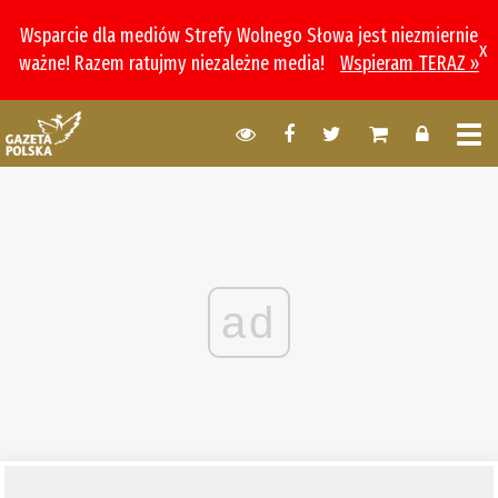
Wsparcie dla mediów Strefy Wolnego Słowa jest niezmiernie
x
ważne! Razem ratujmy niezależne media!
Wspieram TERAZ »
ad