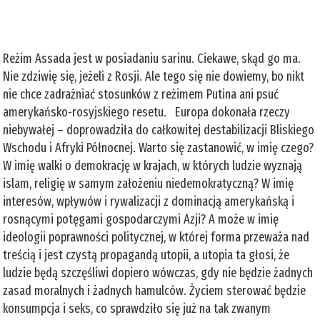
Reżim Assada jest w posiadaniu sarinu. Ciekawe, skąd go ma.
Nie zdziwię się, jeżeli z Rosji. Ale tego się nie dowiemy, bo nikt
nie chce zadrażniać stosunków z reżimem Putina ani psuć
amerykańsko-rosyjskiego resetu. Europa dokonała rzeczy
niebywałej – doprowadziła do całkowitej destabilizacji Bliskiego
Wschodu i Afryki Północnej. Warto się zastanowić, w imię czego?
W imię walki o demokrację w krajach, w których ludzie wyznają
islam, religię w samym założeniu niedemokratyczną? W imię
interesów, wpływów i rywalizacji z dominacją amerykańską i
rosnącymi potęgami gospodarczymi Azji? A może w imię
ideologii poprawności politycznej, w której forma przeważa nad
treścią i jest czystą propagandą utopii, a utopia ta głosi, że
ludzie będą szczęśliwi dopiero wówczas, gdy nie będzie żadnych
zasad moralnych i żadnych hamulców. Życiem sterować będzie
konsumpcja i seks, co sprawdziło się już na tak zwanym