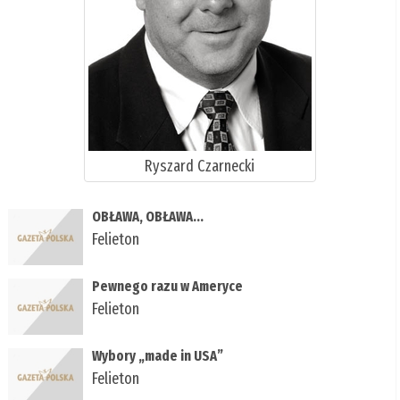
Ryszard Czarnecki
OBŁAWA, OBŁAWA...
Felieton
Pewnego razu w Ameryce
Felieton
Wybory „made in USA”
Felieton