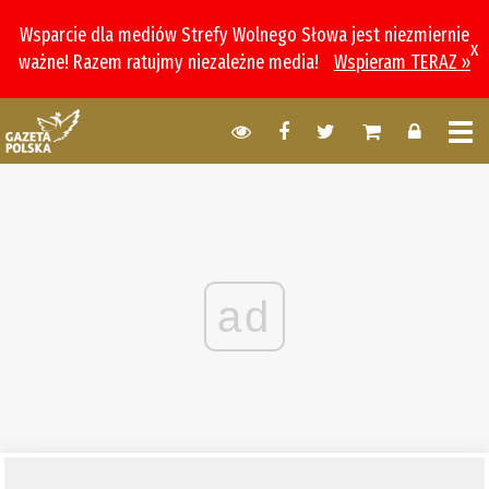
Wsparcie dla mediów Strefy Wolnego Słowa jest niezmiernie
x
ważne! Razem ratujmy niezależne media!
Wspieram TERAZ »
ad