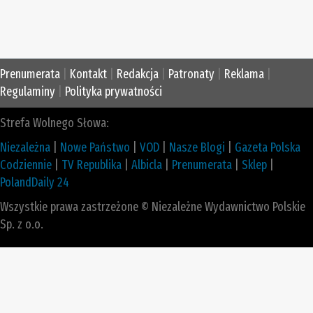
Prenumerata
|
Kontakt
|
Redakcja
|
Patronaty
|
Reklama
|
Regulaminy
|
Polityka prywatności
Strefa Wolnego Słowa:
Niezależna
|
Nowe Państwo
|
VOD
|
Nasze Blogi
|
Gazeta Polska
Codziennie
|
TV Republika
|
Albicla
|
Prenumerata
|
Sklep
|
PolandDaily 24
Wszystkie prawa zastrzeżone © Niezależne Wydawnictwo Polskie
Sp. z o.o.