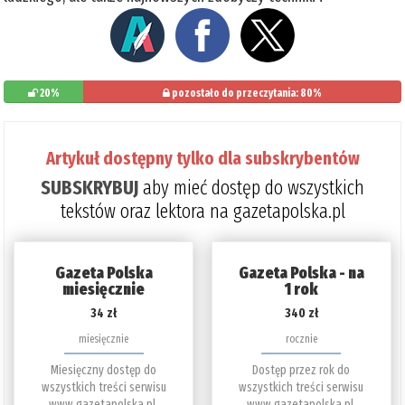
20%
pozostało do przeczytania: 80%
Artykuł dostępny tylko dla subskrybentów
SUBSKRYBUJ
aby mieć dostęp do wszystkich
tekstów oraz lektora na gazetapolska.pl
Gazeta Polska
Gazeta Polska - na
miesięcznie
1 rok
34 zł
340 zł
miesięcznie
rocznie
Miesięczny dostęp do
Dostęp przez rok do
wszystkich treści serwisu
wszystkich treści serwisu
www.gazetapolska.pl.
www.gazetapolska.pl.