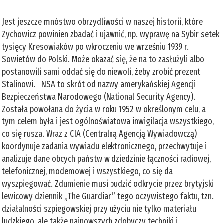
Jest jeszcze mnóstwo obrzydliwości w naszej historii, które
Zychowicz powinien zbadać i ujawnić, np. wyprawę na Sybir setek
tysięcy Kresowiaków po wkroczeniu we wrześniu 1939 r.
Sowietów do Polski. Może okazać się, że na to zasłużyli albo
postanowili sami oddać się do niewoli, żeby zrobić prezent
Stalinowi. NSA to skrót od nazwy amerykańskiej Agencji
Bezpieczeństwa Narodowego (National Security Agency).
Została powołana do życia w roku 1952 w określonym celu, a
tym celem była i jest ogólnoświatowa inwigilacja wszystkiego,
co się rusza. Wraz z CIA (Centralną Agencją Wywiadowczą)
koordynuje zadania wywiadu elektronicznego, przechwytuje i
analizuje dane obcych państw w dziedzinie łączności radiowej,
telefonicznej, modemowej i wszystkiego, co się da
wyszpiegować. Zdumienie musi budzić odkrycie przez brytyjski
lewicowy dziennik „The Guardian” tego oczywistego faktu, tzn.
działalności szpiegowskiej przy użyciu nie tylko materiału
ludzkiego, ale także najnowszych zdobyczy techniki i