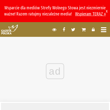
Wsparcie dla mediów Strefy Wolnego Słowa jest niezmiernie
x
ważne! Razem ratujmy niezależne media!
Wspieram TERAZ »
ad