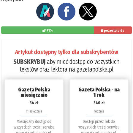
71%
pozostało do
przeczytania: 29%
Artykuł dostępny tylko dla subskrybentów
SUBSKRYBUJ
aby mieć dostęp do wszystkich
tekstów oraz lektora na gazetapolska.pl
Gazeta Polska
Gazeta Polska - na
miesięcznie
1 rok
34 zł
340 zł
miesięcznie
rocznie
Miesięczny dostęp do
Dostęp przez rok do
wszystkich treści serwisu
wszystkich treści serwisu
www.gazetapolska.pl.
www.gazetapolska.pl.