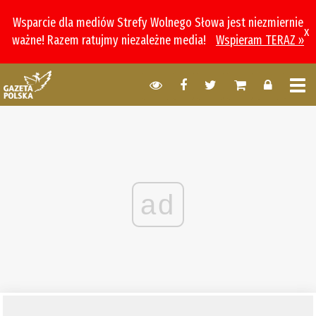
Wsparcie dla mediów Strefy Wolnego Słowa jest niezmiernie
x
ważne! Razem ratujmy niezależne media!
Wspieram TERAZ »
ad