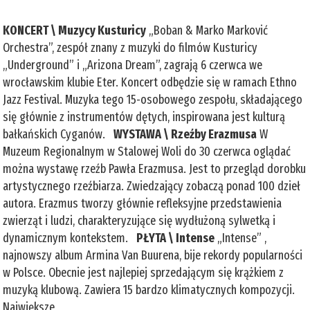
KONCERT \ Muzycy Kusturicy
„Boban & Marko Marković
Orchestra”, zespół znany z muzyki do filmów Kusturicy
„Underground” i „Arizona Dream”, zagrają 6 czerwca we
wrocławskim klubie Eter. Koncert odbędzie się w ramach Ethno
Jazz Festival. Muzyka tego 15-osobowego zespołu, składającego
się głównie z instrumentów dętych, inspirowana jest kulturą
bałkańskich Cyganów.
WYSTAWA \ Rzeźby Erazmusa
W
Muzeum Regionalnym w Stalowej Woli do 30 czerwca oglądać
można wystawę rzeźb Pawła Erazmusa. Jest to przegląd dorobku
artystycznego rzeźbiarza. Zwiedzający zobaczą ponad 100 dzieł
autora. Erazmus tworzy głównie refleksyjne przedstawienia
zwierząt i ludzi, charakteryzujące się wydłużoną sylwetką i
dynamicznym kontekstem.
PŁYTA \ Intense
„Intense” ,
najnowszy album Armina Van Buurena, bije rekordy popularności
w Polsce. Obecnie jest najlepiej sprzedającym się krążkiem z
muzyką klubową. Zawiera 15 bardzo klimatycznych kompozycji.
Największe