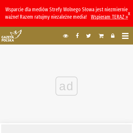
Wsparcie dla mediów Strefy Wolnego Słowa jest niezmiernie
x
ważne! Razem ratujmy niezależne media!
Wspieram TERAZ »
ad