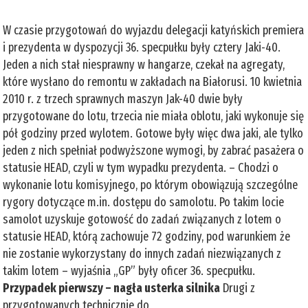
W czasie przygotowań do wyjazdu delegacji katyńskich premiera
i prezydenta w dyspozycji 36. specpułku były cztery Jaki-40.
Jeden a nich stał niesprawny w hangarze, czekał na agregaty,
które wysłano do remontu w zakładach na Białorusi. 10 kwietnia
2010 r. z trzech sprawnych maszyn Jak-40 dwie były
przygotowane do lotu, trzecia nie miała oblotu, jaki wykonuje się
pół godziny przed wylotem. Gotowe były więc dwa jaki, ale tylko
jeden z nich spełniał podwyższone wymogi, by zabrać pasażera o
statusie HEAD, czyli w tym wypadku prezydenta. – Chodzi o
wykonanie lotu komisyjnego, po którym obowiązują szczególne
rygory dotyczące m.in. dostępu do samolotu. Po takim locie
samolot uzyskuje gotowość do zadań związanych z lotem o
statusie HEAD, którą zachowuje 72 godziny, pod warunkiem że
nie zostanie wykorzystany do innych zadań niezwiązanych z
takim lotem – wyjaśnia „GP” były oficer 36. specpułku.
Przypadek pierwszy – nagła usterka silnika
Drugi z
przygotowanych technicznie do