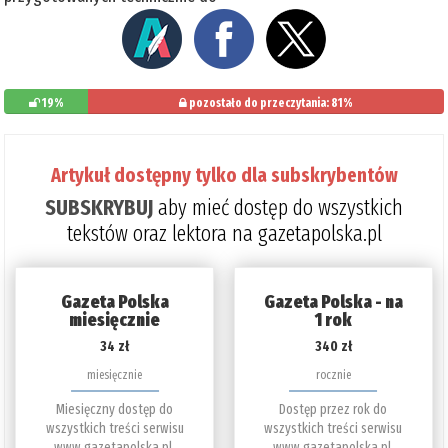
19%
pozostało do przeczytania: 81%
Artykuł dostępny tylko dla subskrybentów
SUBSKRYBUJ
aby mieć dostęp do wszystkich
tekstów oraz lektora na gazetapolska.pl
Gazeta Polska
Gazeta Polska - na
miesięcznie
1 rok
34 zł
340 zł
miesięcznie
rocznie
Miesięczny dostęp do
Dostęp przez rok do
wszystkich treści serwisu
wszystkich treści serwisu
www.gazetapolska.pl.
www.gazetapolska.pl.