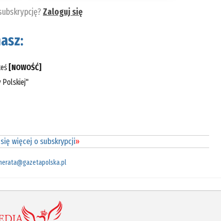
 subskrypcję?
Zaloguj się
asz:
teś
[NOWOŚĆ]
 Polskiej"
się więcej o subskrypcji
»
merata@gazetapolska.pl