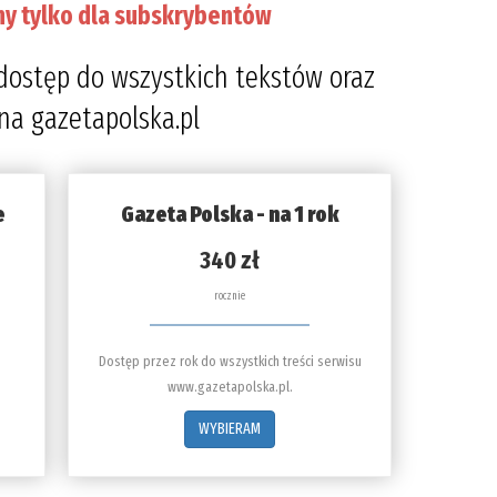
ny tylko dla subskrybentów
przeczy
6%
dostęp do wszystkich tekstów oraz
 na gazetapolska.pl
e
Gazeta Polska - na 1 rok
340 zł
rocznie
Dostęp przez rok do wszystkich treści serwisu
www.gazetapolska.pl.
WYBIERAM