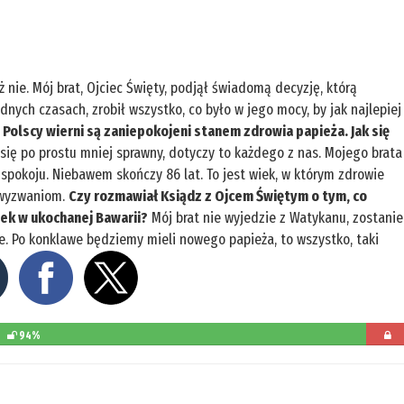
ż nie. Mój brat, Ojciec Święty, podjął świadomą decyzję, którą
dnych czasach, zrobił wszystko, co było w jego mocy, by jak najlepiej
.
Polscy wierni są zaniepokojeni stanem zdrowia papieża. Jak się
ię po prostu mniej sprawny, dotyczy to każdego z nas. Mojego brata
i spokoju. Niebawem skończy 86 lat. To jest wiek, w którym zdrowie
m wyzwaniom.
Czy rozmawiał Ksiądz z Ojcem Świętym o tym, co
ek w ukochanej Bawarii?
Mój brat nie wyjedzie z Watykanu, zostanie
ce. Po konklawe będziemy mieli nowego papieża, to wszystko, taki
94%
pozosta
do