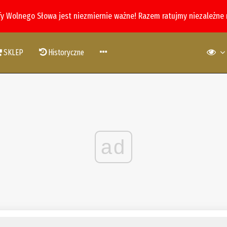
fy Wolnego Słowa jest niezmiernie ważne! Razem ratujmy niezależne
SKLEP
Historyczne
ad