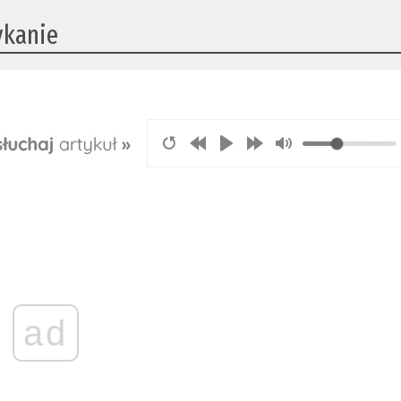
ykanie
ad