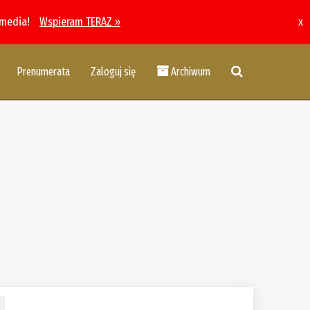
 media!
Wspieram TERAZ »
x
Prenumerata
Zaloguj się
Archiwum