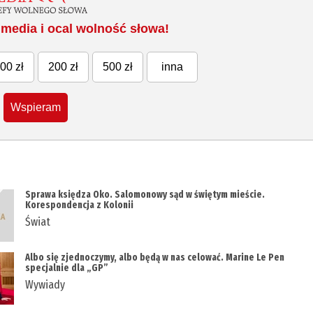
media i ocal wolność słowa!
00 zł
200 zł
500 zł
inna
Wspieram
Sprawa księdza Oko. Salomonowy sąd w świętym mieście.
Korespondencja z Kolonii
Świat
Albo się zjednoczymy, albo będą w nas celować. Marine Le Pen
specjalnie dla „GP”
Wywiady