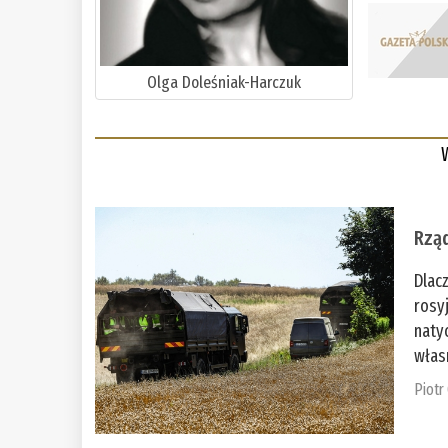
Olga Doleśniak-Harczuk
Rząd
Dlac
rosy
naty
włas
Piotr