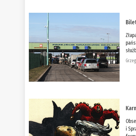
Bile
Złap
pańs
służb
Grzeg
Kar
Obse
i Spr