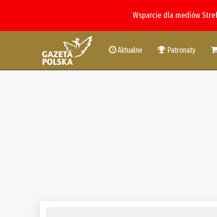
Wsparcie dla mediów Stre
Aktualne
Patronaty