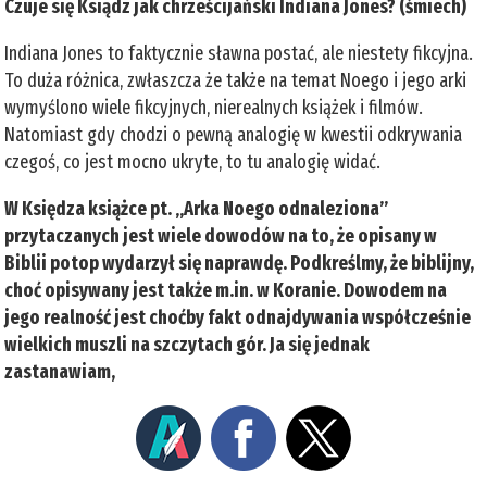
Czuje się Ksiądz jak chrześcijański Indiana Jones? (śmiech)
Indiana Jones to faktycznie sławna postać, ale niestety fikcyjna.
To duża różnica, zwłaszcza że także na temat Noego i jego arki
wymyślono wiele fikcyjnych, nierealnych książek i filmów.
Natomiast gdy chodzi o pewną analogię w kwestii odkrywania
czegoś, co jest mocno ukryte, to tu analogię widać.
W Księdza książce pt. „Arka Noego odnaleziona”
przytaczanych jest wiele dowodów na to, że opisany w
Biblii potop wydarzył się naprawdę. Podkreślmy, że biblijny,
choć opisywany jest także m.in. w Koranie. Dowodem na
jego realność jest choćby fakt odnajdywania współcześnie
wielkich muszli na szczytach gór. Ja się jednak
zastanawiam,