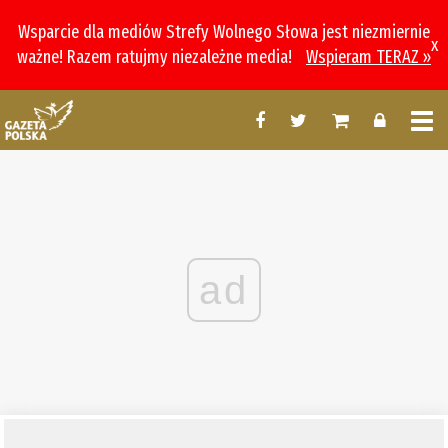
Wsparcie dla mediów Strefy Wolnego Słowa jest niezmiernie
x
ważne! Razem ratujmy niezależne media!
Wspieram TERAZ »
ad