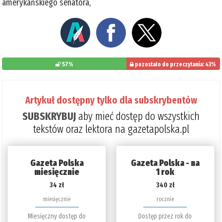
amerykańskiego senatora,
57%
pozostało do przeczytania: 43%
Artykuł dostępny tylko dla subskrybentów
SUBSKRYBUJ
aby mieć dostęp do wszystkich
tekstów oraz lektora na gazetapolska.pl
Gazeta Polska
Gazeta Polska - na
miesięcznie
1 rok
34 zł
340 zł
miesięcznie
rocznie
Miesięczny dostęp do
Dostęp przez rok do