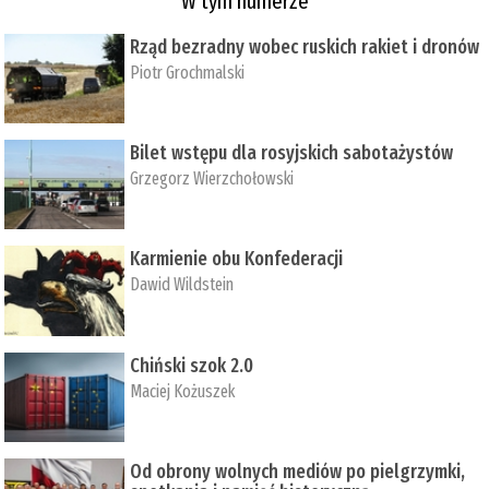
W tym numerze
Rząd bezradny wobec ruskich rakiet i dronów
Piotr Grochmalski
Bilet wstępu dla rosyjskich sabotażystów
Grzegorz Wierzchołowski
Karmienie obu Konfederacji
Dawid Wildstein
Chiński szok 2.0
Maciej Kożuszek
Od obrony wolnych mediów po pielgrzymki,