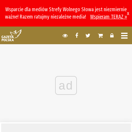
Wsparcie dla mediów Strefy Wolnego Słowa jest niezmiernie
x
ważne! Razem ratujmy niezależne media!
Wspieram TERAZ »
ad