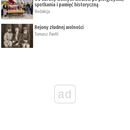
spotkania i pamięć historyczną
Redakcja
Rejony złudnej wolności
Tomasz Panfil
ad