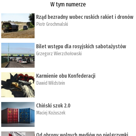
W tym numerze
Rząd bezradny wobec ruskich rakiet i dronów
Piotr Grochmalski
Bilet wstępu dla rosyjskich sabotażystów
Grzegorz Wierzchołowski
Karmienie obu Konfederacji
Dawid Wildstein
Chiński szok 2.0
Maciej Kożuszek
Od obrony wolnych mediów po pielgrzymki,