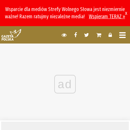
Wsparcie dla mediów Strefy Wolnego Słowa jest niezmiernie
x
ważne! Razem ratujmy niezależne media!
Wspieram TERAZ »
ad