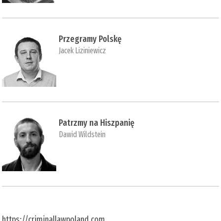
Przegramy Polskę
Jacek Liziniewicz
Patrzmy na Hiszpanię
Dawid Wildstein
https://criminallawpoland.com