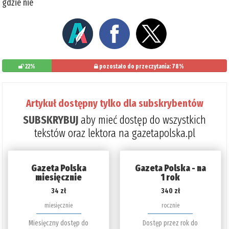
gdzie nie
22%
pozostało do przeczytania: 78%
Artykuł dostępny tylko dla subskrybentów
SUBSKRYBUJ
aby mieć dostęp do wszystkich
tekstów oraz lektora na gazetapolska.pl
Gazeta Polska
Gazeta Polska - na
miesięcznie
1 rok
34 zł
340 zł
miesięcznie
rocznie
Miesięczny dostęp do
Dostęp przez rok do