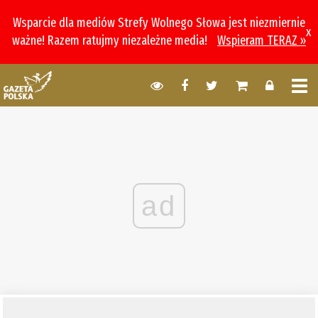
Wsparcie dla mediów Strefy Wolnego Słowa jest niezmiernie
x
ważne! Razem ratujmy niezależne media!
Wspieram TERAZ »
ad