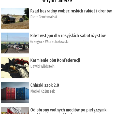
W tym numerze
Rząd bezradny wobec ruskich rakiet i dronów
Piotr Grochmalski
Bilet wstępu dla rosyjskich sabotażystów
Grzegorz Wierzchołowski
Karmienie obu Konfederacji
Dawid Wildstein
Chiński szok 2.0
Maciej Kożuszek
Od obrony wolnych mediów po pielgrzymki,