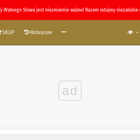
fy Wolnego Słowa jest niezmiernie ważne! Razem ratujmy niezależne
SKLEP
Historyczne
ad