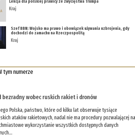
Lekcja dla polskiej prawicy ze zwycięstwa Trumpa
Kraj
Szef BBN: Wojsko ma prawo i obowiązek używania uzbrojenia, gdy
dochodzi do zamachu na Rzeczpospolitą
Kraj
W tym numerze
 bezradny wobec ruskich rakiet i dronów
zego Polska, państwo, które od kilku lat obserwuje tysiące
jskich ataków rakietowych, nadal nie ma procedury pozwalającej n
chmiastowe wykorzystanie wszystkich dostępnych danych
nych...