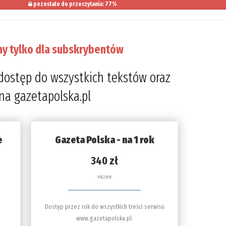
pozostało do przeczytania: 77%
ny tylko dla subskrybentów
dostęp do wszystkich tekstów oraz
 na gazetapolska.pl
e
Gazeta Polska - na 1 rok
340 zł
rocznie
Dostęp przez rok do wszystkich treści serwisu
www.gazetapolska.pl.