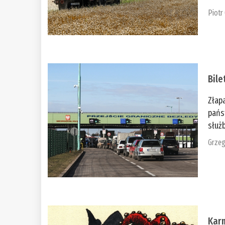
Piotr
Bile
Złap
pańs
służb
Grzeg
Kar