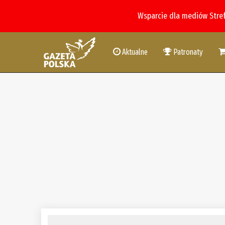
Wsparcie dla mediów Stre
Aktualne
Patronaty