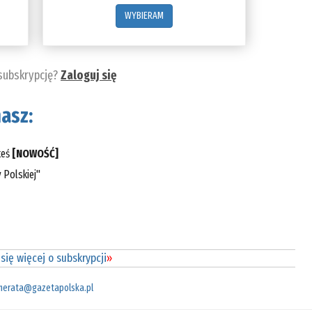
WYBIERAM
 subskrypcję?
Zaloguj się
asz:
teś
[NOWOŚĆ]
 Polskiej"
się więcej o subskrypcji
»
merata@gazetapolska.pl