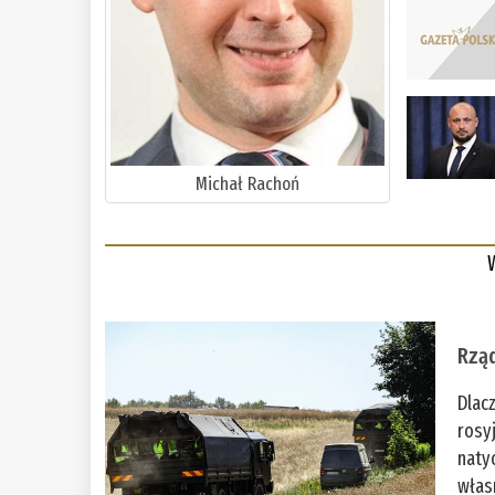
Michał Rachoń
Rząd
Dlac
rosy
naty
włas