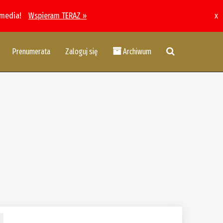
 media!
Wspieram TERAZ »
x
Prenumerata
Zaloguj się
Archiwum