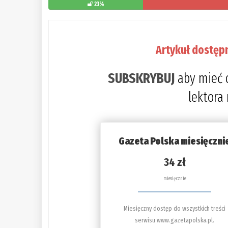
23%
Artykuł dostęp
SUBSKRYBUJ
aby mieć 
lektora
Gazeta Polska miesięczni
34 zł
miesięcznie
Miesięczny dostęp do wszystkich treści
serwisu www.gazetapolska.pl.