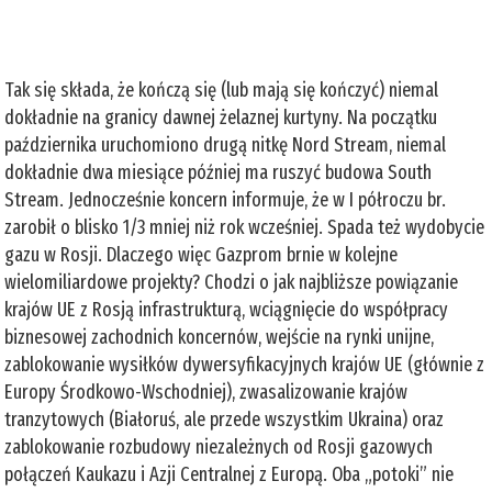
Tak się składa, że kończą się (lub mają się kończyć) niemal
dokładnie na granicy dawnej żelaznej kurtyny. Na początku
października uruchomiono drugą nitkę Nord Stream, niemal
dokładnie dwa miesiące później ma ruszyć budowa South
Stream. Jednocześnie koncern informuje, że w I półroczu br.
zarobił o blisko 1/3 mniej niż rok wcześniej. Spada też wydobycie
gazu w Rosji. Dlaczego więc Gazprom brnie w kolejne
wielomiliardowe projekty? Chodzi o jak najbliższe powiązanie
krajów UE z Rosją infrastrukturą, wciągnięcie do współpracy
biznesowej zachodnich koncernów, wejście na rynki unijne,
zablokowanie wysiłków dywersyfikacyjnych krajów UE (głównie z
Europy Środkowo-Wschodniej), zwasalizowanie krajów
tranzytowych (Białoruś, ale przede wszystkim Ukraina) oraz
zablokowanie rozbudowy niezależnych od Rosji gazowych
połączeń Kaukazu i Azji Centralnej z Europą. Oba „potoki” nie