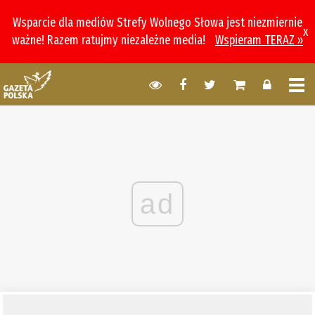
Wsparcie dla mediów Strefy Wolnego Słowa jest niezmiernie
x
ważne! Razem ratujmy niezależne media!
Wspieram TERAZ »
ad