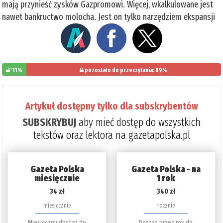
mają przynieść zysków Gazpromowi. Więcej, wkalkulowane jest
nawet bankructwo molocha. Jest on tylko narzędziem ekspansji
11%
pozostało do przeczytania: 89%
Artykuł dostępny tylko dla subskrybentów
SUBSKRYBUJ
aby mieć dostęp do wszystkich
tekstów oraz lektora na gazetapolska.pl
Gazeta Polska
Gazeta Polska - na
miesięcznie
1 rok
34 zł
340 zł
miesięcznie
rocznie
Miesięczny dostęp do
Dostęp przez rok do