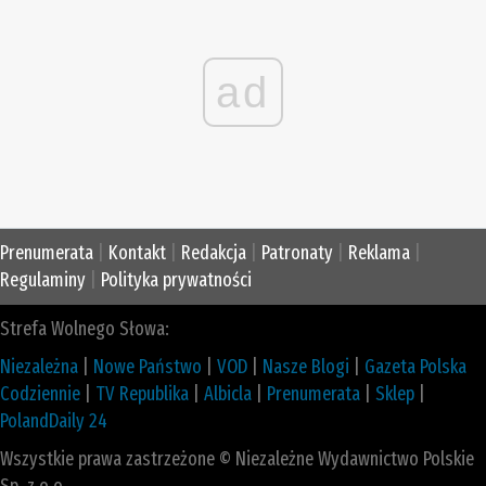
ad
Prenumerata
|
Kontakt
|
Redakcja
|
Patronaty
|
Reklama
|
Regulaminy
|
Polityka prywatności
Strefa Wolnego Słowa:
Niezależna
|
Nowe Państwo
|
VOD
|
Nasze Blogi
|
Gazeta Polska
Codziennie
|
TV Republika
|
Albicla
|
Prenumerata
|
Sklep
|
PolandDaily 24
Wszystkie prawa zastrzeżone © Niezależne Wydawnictwo Polskie
Sp. z o.o.