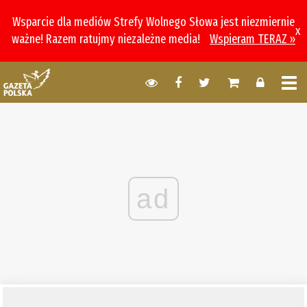
Wsparcie dla mediów Strefy Wolnego Słowa jest niezmiernie
x
ważne! Razem ratujmy niezależne media!
Wspieram TERAZ »
ad