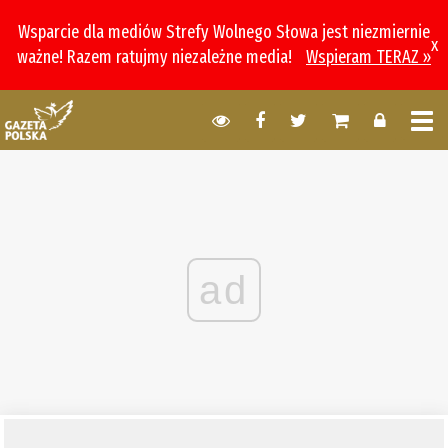
Wsparcie dla mediów Strefy Wolnego Słowa jest niezmiernie
x
ważne! Razem ratujmy niezależne media!
Wspieram TERAZ »
ad