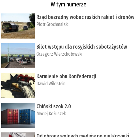
W tym numerze
Rząd bezradny wobec ruskich rakiet i dronów
Piotr Grochmalski
Bilet wstępu dla rosyjskich sabotażystów
Grzegorz Wierzchołowski
Karmienie obu Konfederacji
Dawid Wildstein
Chiński szok 2.0
Maciej Kożuszek
Od obrony wolnych mediów po pielgrzymki,