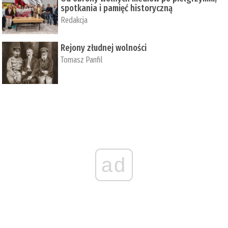
spotkania i pamięć historyczną
Redakcja
Rejony złudnej wolności
Tomasz Panfil
ad