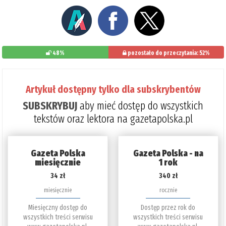
48%
pozostało do przeczytania: 52%
Artykuł dostępny tylko dla subskrybentów
SUBSKRYBUJ
aby mieć dostęp do wszystkich
tekstów oraz lektora na gazetapolska.pl
Gazeta Polska
Gazeta Polska - na
miesięcznie
1 rok
34 zł
340 zł
miesięcznie
rocznie
Miesięczny dostęp do
Dostęp przez rok do
wszystkich treści serwisu
wszystkich treści serwisu