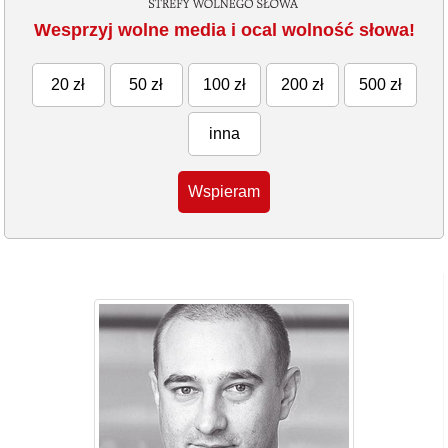
Wesprzyj wolne media i ocal wolność słowa!
20 zł
50 zł
100 zł
200 zł
500 zł
inna
Wspieram