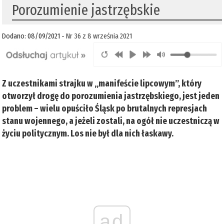
Porozumienie jastrzębskie
Dodano: 08/09/2021 -
Nr 36 z 8 września 2021
Z uczestnikami strajku w „manifeście lipcowym”, który
otworzył drogę do porozumienia jastrzębskiego, jest jeden
problem – wielu opuściło Śląsk po brutalnych represjach
stanu wojennego, a jeżeli zostali, na ogół nie uczestniczą w
życiu politycznym. Los nie był dla nich łaskawy.
ad