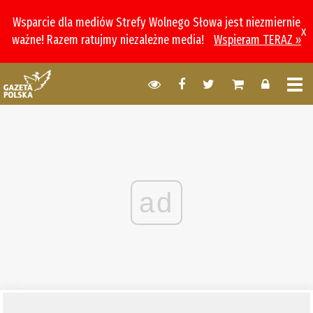
Wsparcie dla mediów Strefy Wolnego Słowa jest niezmiernie
x
ważne! Razem ratujmy niezależne media!
Wspieram TERAZ »
ad