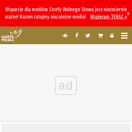
Wsparcie dla mediów Strefy Wolnego Słowa jest niezmiernie
x
ważne! Razem ratujmy niezależne media!
Wspieram TERAZ »
ad