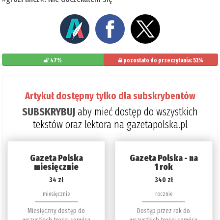
47%
pozostało do przeczytania: 53%
Artykuł dostępny tylko dla subskrybentów
SUBSKRYBUJ
aby mieć dostęp do wszystkich
tekstów oraz lektora na gazetapolska.pl
Gazeta Polska
Gazeta Polska - na
miesięcznie
1 rok
34 zł
340 zł
miesięcznie
rocznie
Miesięczny dostęp do
Dostęp przez rok do