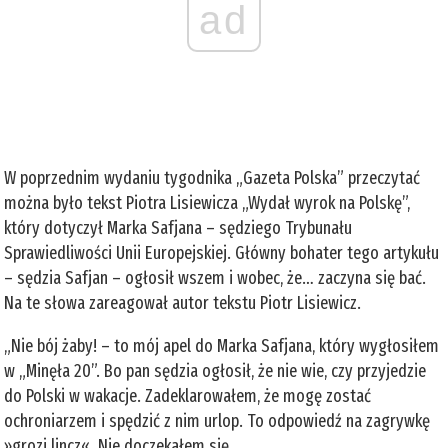
ad
W poprzednim wydaniu tygodnika „Gazeta Polska” przeczytać
można było tekst Piotra Lisiewicza „Wydał wyrok na Polskę”,
który dotyczył Marka Safjana – sędziego Trybunału
Sprawiedliwości Unii Europejskiej. Główny bohater tego artykułu
– sędzia Safjan – ogłosił wszem i wobec, że… zaczyna się bać.
Na te słowa zareagował autor tekstu Piotr Lisiewicz.
„Nie bój żaby! – to mój apel do Marka Safjana, który wygłosiłem
w „Minęła 20”. Bo pan sędzia ogłosił, że nie wie, czy przyjedzie
do Polski w wakacje. Zadeklarowałem, że mogę zostać
ochroniarzem i spędzić z nim urlop. To odpowiedź na zagrywkę
»grozi lincz«. Nie doczekałem się