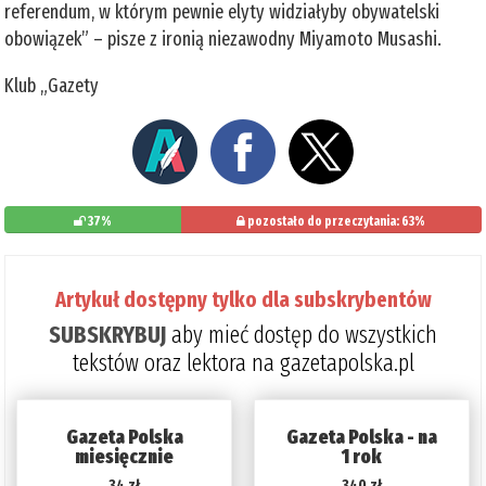
referendum, w którym pewnie elyty widziałyby obywatelski
obowiązek” – pisze z ironią niezawodny Miyamoto Musashi.
Klub „Gazety
37%
pozostało do przeczytania: 63%
Artykuł dostępny tylko dla subskrybentów
SUBSKRYBUJ
aby mieć dostęp do wszystkich
tekstów oraz lektora na gazetapolska.pl
Gazeta Polska
Gazeta Polska - na
miesięcznie
1 rok
34 zł
340 zł