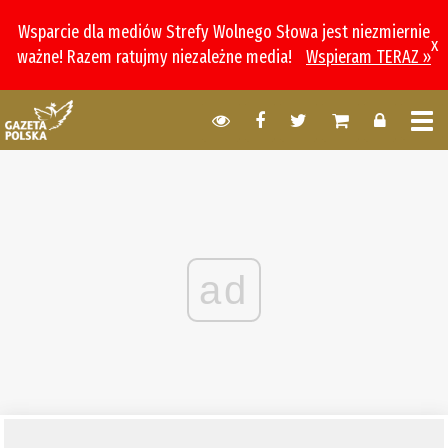
Wsparcie dla mediów Strefy Wolnego Słowa jest niezmiernie
x
ważne! Razem ratujmy niezależne media!
Wspieram TERAZ »
ad