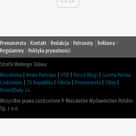
Prenumerata
|
Kontakt
|
Redakcja
|
Patronaty
|
Reklama
|
Regulaminy
|
Polityka prywatności
Strefa Wolnego Słowa:
Niezależna
|
Nowe Państwo
|
VOD
|
Nasze Blogi
|
Gazeta Polska
Codziennie
|
TV Republika
|
Albicla
|
Prenumerata
|
Sklep
|
PolandDaily 24
Wszystkie prawa zastrzeżone © Niezależne Wydawnictwo Polskie
Sp. z o.o.