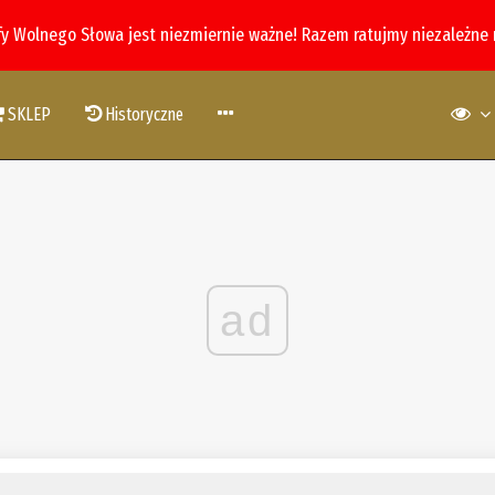
fy Wolnego Słowa jest niezmiernie ważne! Razem ratujmy niezależne
SKLEP
Historyczne
ad