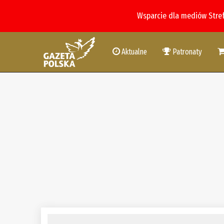
Wsparcie dla mediów Stre
Aktualne
Patronaty