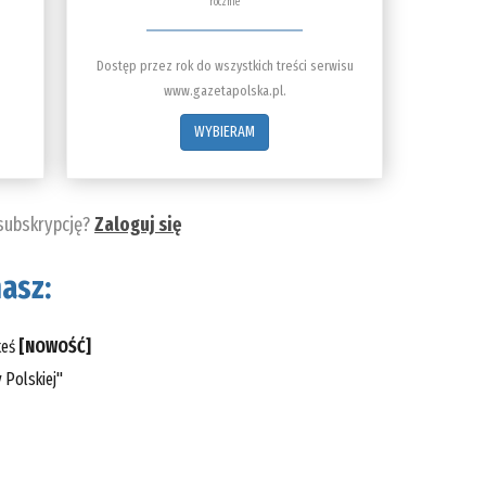
rocznie
Dostęp przez rok do wszystkich treści serwisu
www.gazetapolska.pl.
WYBIERAM
 subskrypcję?
Zaloguj się
asz:
teś
[NOWOŚĆ]
 Polskiej"