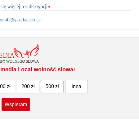
się więcej o subskrypcji
»
merata@gazetapolska.pl
media i ocal wolność słowa!
00 zł
200 zł
500 zł
inna
Wspieram