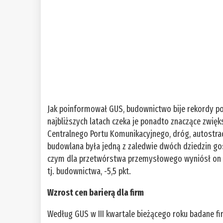
Jak poinformował GUS, budownictwo bije rekordy p
najbliższych latach czeka je ponadto znaczące zwię
Centralnego Portu Komunikacyjnego, dróg, autostrad
budowlana była jedną z zaledwie dwóch dziedzin go
czym dla przetwórstwa przemysłowego wyniósł on -0
tj. budownictwa, -5,5 pkt.
Wzrost cen barierą dla firm
Według GUS w III kwartale bieżącego roku badane fi