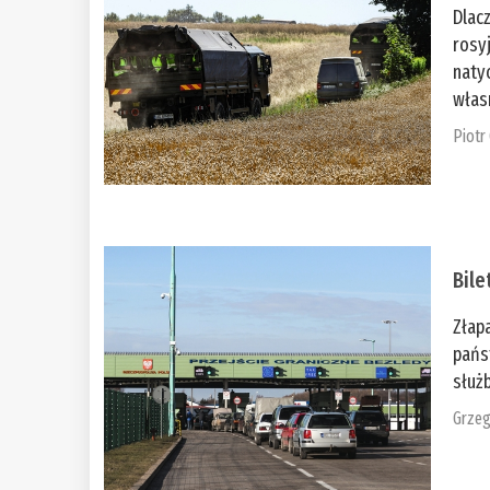
Dlac
rosy
naty
włas
Piotr
Bile
Złap
pańs
służb
Grzeg