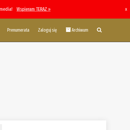
 media!
Wspieram TERAZ »
x
Prenumerata
Zaloguj się
Archiwum