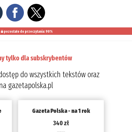
pozostało do przeczytania: 90%
ny tylko dla subskrybentów
dostęp do wszystkich tekstów oraz
 na gazetapolska.pl
e
Gazeta Polska - na 1 rok
340 zł