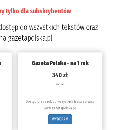
ny tylko dla subskrybentów
dostęp do wszystkich tekstów oraz
 na gazetapolska.pl
e
Gazeta Polska - na 1 rok
340 zł
rocznie
Dostęp przez rok do wszystkich treści serwisu
www.gazetapolska.pl.
WYBIERAM