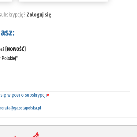
 subskrypcję?
Zaloguj się
asz:
teś
[NOWOŚĆ]
 Polskiej"
się więcej o subskrypcji
»
merata@gazetapolska.pl