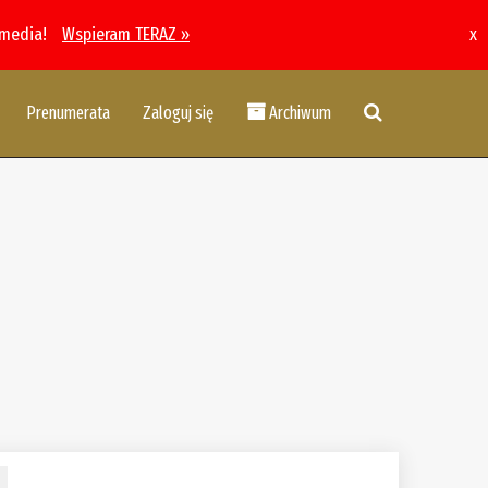
 media!
Wspieram TERAZ »
x
Prenumerata
Zaloguj się
Archiwum