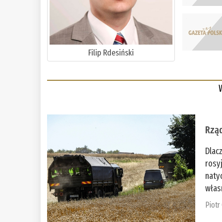
Filip Rdesiński
Rząd
Dlac
rosy
naty
włas
Piotr