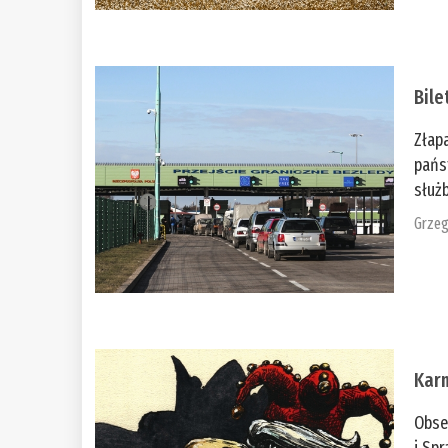
Bile
Złap
pańs
służb
Grzeg
Kar
Obse