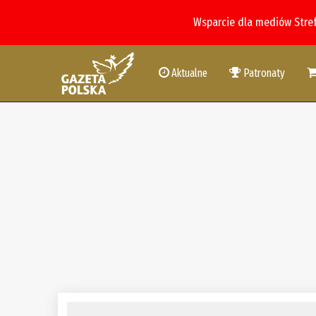
Wsparcie dla mediów Stre
Aktualne
Patronaty