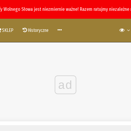
fy Wolnego Słowa jest niezmiernie ważne! Razem ratujmy niezależne
SKLEP
Historyczne
ad