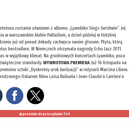
etniona zostanie utworami z albumu „Lyambiko Sings Gershwin”. Jej
ia w warszawskim klubie Palladium, a dzień później w łódzkiej
dzeniu już od ponad dekady zachwyca swoim głosem. Płyta, którą
atus bestselleru. W Niemczech otrzymała nagrodę Echo Jazz 2011.
nas w wyjątkowy klimat. Na grudniowych koncertach Lyambiko, poza
 świąteczne standardy.
WYWROTOWA PREMIERA
Już 16 listopada na
emiera sztuki „Dyskretny urok burżuazji” w reżyserii Marcina Libera.
rodzonego Oskarem filmu Luisa Buñuela i Jean-Claude’a Carriere’a
pozostało do przeczytania: 74%