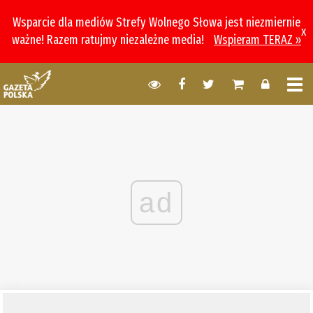
Wsparcie dla mediów Strefy Wolnego Słowa jest niezmiernie
x
ważne! Razem ratujmy niezależne media!
Wspieram TERAZ »
ad