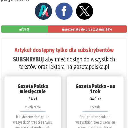
37%
pozostało do przeczytania: 63%
Artykuł dostępny tylko dla subskrybentów
SUBSKRYBUJ
aby mieć dostęp do wszystkich
tekstów oraz lektora na gazetapolska.pl
Gazeta Polska
Gazeta Polska - na
miesięcznie
1 rok
34 zł
340 zł
miesięcznie
rocznie
Miesięczny dostęp do
Dostęp przez rok do
wszystkich treści serwisu
wszystkich treści serwisu
www.gazetapolska.pl.
www.gazetapolska.pl.