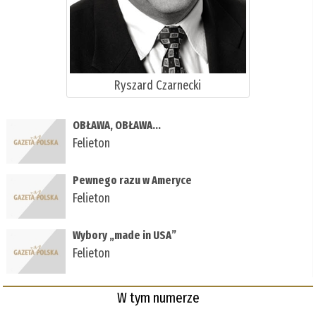
Ryszard Czarnecki
OBŁAWA, OBŁAWA...
Felieton
Pewnego razu w Ameryce
Felieton
Wybory „made in USA”
Felieton
W tym numerze