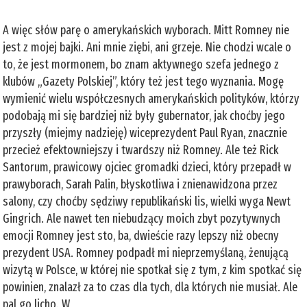
A więc słów parę o amerykańskich wyborach. Mitt Romney nie
jest z mojej bajki. Ani mnie ziębi, ani grzeje. Nie chodzi wcale o
to, że jest mormonem, bo znam aktywnego szefa jednego z
klubów „Gazety Polskiej”, który też jest tego wyznania. Mogę
wymienić wielu współczesnych amerykańskich polityków, którzy
podobają mi się bardziej niż były gubernator, jak choćby jego
przyszły (miejmy nadzieję) wiceprezydent Paul Ryan, znacznie
przecież efektowniejszy i twardszy niż Romney. Ale też Rick
Santorum, prawicowy ojciec gromadki dzieci, który przepadł w
prawyborach, Sarah Palin, błyskotliwa i znienawidzona przez
salony, czy choćby sędziwy republikański lis, wielki wyga Newt
Gingrich. Ale nawet ten niebudzący moich zbyt pozytywnych
emocji Romney jest sto, ba, dwieście razy lepszy niż obecny
prezydent USA. Romney podpadł mi nieprzemyślaną, żenującą
wizytą w Polsce, w której nie spotkał się z tym, z kim spotkać się
powinien, znalazł za to czas dla tych, dla których nie musiał. Ale
pal go licho. W