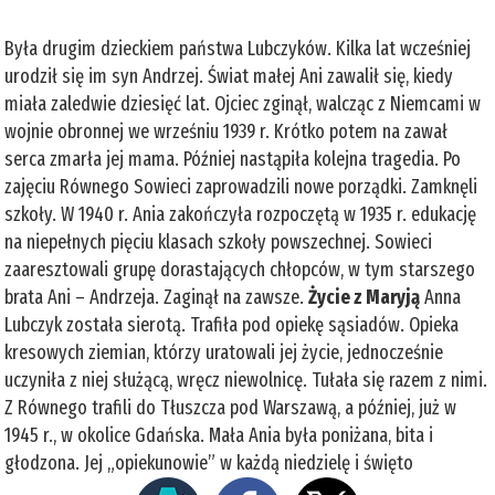
Była drugim dzieckiem państwa Lubczyków. Kilka lat wcześniej
urodził się im syn Andrzej. Świat małej Ani zawalił się, kiedy
miała zaledwie dziesięć lat. Ojciec zginął, walcząc z Niemcami w
wojnie obronnej we wrześniu 1939 r. Krótko potem na zawał
serca zmarła jej mama. Później nastąpiła kolejna tragedia. Po
zajęciu Równego Sowieci zaprowadzili nowe porządki. Zamknęli
szkoły. W 1940 r. Ania zakończyła rozpoczętą w 1935 r. edukację
na niepełnych pięciu klasach szkoły powszechnej. Sowieci
zaaresztowali grupę dorastających chłopców, w tym starszego
brata Ani – Andrzeja. Zaginął na zawsze.
Życie z Maryją
Anna
Lubczyk została sierotą. Trafiła pod opiekę sąsiadów. Opieka
kresowych ziemian, którzy uratowali jej życie, jednocześnie
uczyniła z niej służącą, wręcz niewolnicę. Tułała się razem z nimi.
Z Równego trafili do Tłuszcza pod Warszawą, a później, już w
1945 r., w okolice Gdańska. Mała Ania była poniżana, bita i
głodzona. Jej „opiekunowie” w każdą niedzielę i święto