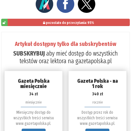
pozostało do przeczytania: 95%
5%
Artykuł dostępny tylko dla subskrybentów
SUBSKRYBUJ
aby mieć dostęp do wszystkich
tekstów oraz lektora na gazetapolska.pl
Gazeta Polska
Gazeta Polska - na
miesięcznie
1 rok
34 zł
340 zł
miesięcznie
rocznie
Miesięczny dostęp do
Dostęp przez rok do
wszystkich treści serwisu
wszystkich treści serwisu
www.gazetapolska.pl.
www.gazetapolska.pl.