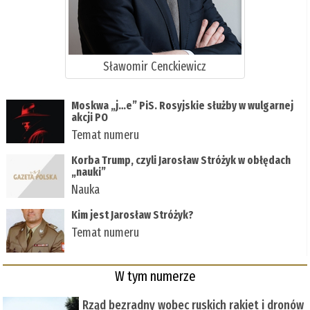
Sławomir Cenckiewicz
Moskwa „j…e” PiS. Rosyjskie służby w wulgarnej
akcji PO
Temat numeru
Korba Trump, czyli Jarosław Stróżyk w obłędach
„nauki”
Nauka
Kim jest Jarosław Stróżyk?
Temat numeru
W tym numerze
Rząd bezradny wobec ruskich rakiet i dronów