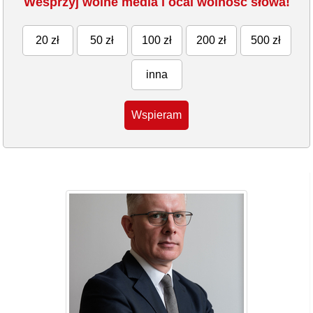
Wesprzyj wolne media i ocal wolność słowa!
20 zł
50 zł
100 zł
200 zł
500 zł
inna
Wspieram