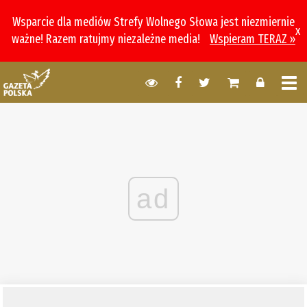
Wsparcie dla mediów Strefy Wolnego Słowa jest niezmiernie
x
ważne! Razem ratujmy niezależne media!
Wspieram TERAZ »
ad