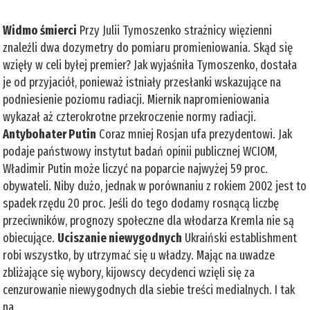
Widmo śmierci
Przy Julii Tymoszenko strażnicy więzienni
znaleźli dwa dozymetry do pomiaru promieniowania. Skąd się
wzięły w celi byłej premier? Jak wyjaśniła Tymoszenko, dostała
je od przyjaciół, ponieważ istniały przesłanki wskazujące na
podniesienie poziomu radiacji. Miernik napromieniowania
wykazał aż czterokrotne przekroczenie normy radiacji.
Antybohater Putin
Coraz mniej Rosjan ufa prezydentowi. Jak
podaje państwowy instytut badań opinii publicznej WCIOM,
Władimir Putin może liczyć na poparcie najwyżej 59 proc.
obywateli. Niby dużo, jednak w porównaniu z rokiem 2002 jest to
spadek rzędu 20 proc. Jeśli do tego dodamy rosnącą liczbę
przeciwników, prognozy społeczne dla włodarza Kremla nie są
obiecujące.
Uciszanie niewygodnych
Ukraiński establishment
robi wszystko, by utrzymać się u władzy. Mając na uwadze
zbliżające się wybory, kijowscy decydenci wzięli się za
cenzurowanie niewygodnych dla siebie treści medialnych. I tak
na