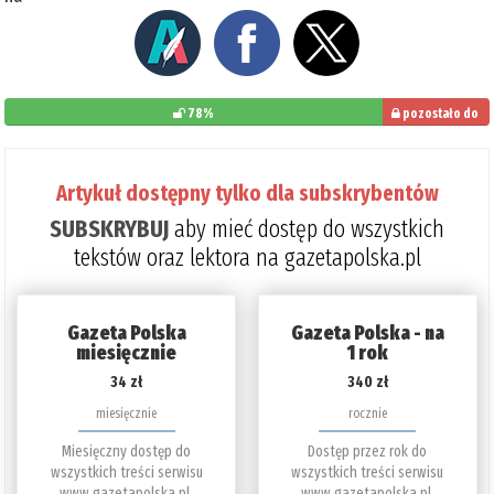
78%
pozostało do
przeczytania: 22%
Artykuł dostępny tylko dla subskrybentów
SUBSKRYBUJ
aby mieć dostęp do wszystkich
tekstów oraz lektora na gazetapolska.pl
Gazeta Polska
Gazeta Polska - na
miesięcznie
1 rok
34 zł
340 zł
miesięcznie
rocznie
Miesięczny dostęp do
Dostęp przez rok do
wszystkich treści serwisu
wszystkich treści serwisu
www.gazetapolska.pl.
www.gazetapolska.pl.