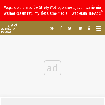
Wsparcie dla mediów Strefy Wolnego Słowa jest niezmiernie
x
ważne! Razem ratujmy niezależne media!
Wspieram TERAZ »
ad