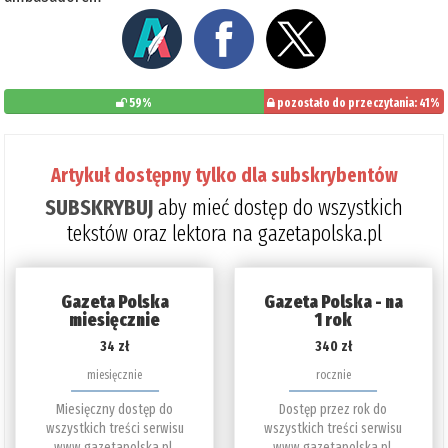
59%
pozostało do przeczytania: 41%
Artykuł dostępny tylko dla subskrybentów
SUBSKRYBUJ
aby mieć dostęp do wszystkich
tekstów oraz lektora na gazetapolska.pl
Gazeta Polska
Gazeta Polska - na
miesięcznie
1 rok
34 zł
340 zł
miesięcznie
rocznie
Miesięczny dostęp do
Dostęp przez rok do
wszystkich treści serwisu
wszystkich treści serwisu
www.gazetapolska.pl.
www.gazetapolska.pl.