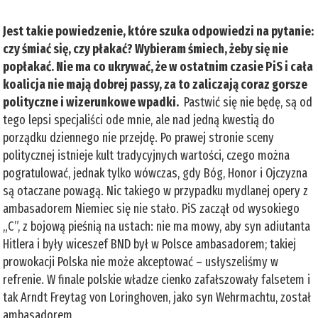
Jest takie powiedzenie, które szuka odpowiedzi na pytanie:
czy śmiać się, czy płakać? Wybieram śmiech, żeby się nie
popłakać. Nie ma co ukrywać, że w ostatnim czasie PiS i cała
koalicja nie mają dobrej passy, za to zaliczają coraz gorsze
polityczne i wizerunkowe wpadki.
Pastwić się nie będę, są od
tego lepsi specjaliści ode mnie, ale nad jedną kwestią do
porządku dziennego nie przejdę. Po prawej stronie sceny
politycznej istnieje kult tradycyjnych wartości, czego można
pogratulować, jednak tylko wówczas, gdy Bóg, Honor i Ojczyzna
są otaczane powagą. Nic takiego w przypadku mydlanej opery z
ambasadorem Niemiec się nie stało. PiS zaczął od wysokiego
„C”, z bojową pieśnią na ustach: nie ma mowy, aby syn adiutanta
Hitlera i były wiceszef BND był w Polsce ambasadorem; takiej
prowokacji Polska nie może akceptować – usłyszeliśmy w
refrenie. W finale polskie władze cienko zafałszowały falsetem i
tak Arndt Freytag von Loringhoven, jako syn Wehrmachtu, został
ambasadorem