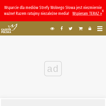
Wsparcie dla mediów Strefy Wolnego Słowa jest niezmiernie
x
ważne! Razem ratujmy niezależne media!
Wspieram TERAZ »
ad