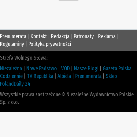
Prenumerata
|
Kontakt
|
Redakcja
|
Patronaty
|
Reklama
|
Regulaminy
|
Polityka prywatności
Strefa Wolnego Słowa:
Niezależna
|
Nowe Państwo
|
VOD
|
Nasze Blogi
|
Gazeta Polska
Codziennie
|
TV Republika
|
Albicla
|
Prenumerata
|
Sklep
|
PolandDaily 24
Wszystkie prawa zastrzeżone © Niezależne Wydawnictwo Polskie
Sp. z o.o.