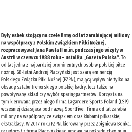
Były esbek stojący na czele firmy od lat zarabiającej miliony
na współpracy z Polskim Związkiem Piłki Nożnej,
rozpracowywał Jana Pawła II m.in. podczas jego wizyty w
Austrii w czerwcu 1988 roku – ustaliła „Gazeta Polska”.
To
od lat jedna z najbardziej prominentnych osób w polskiej piłce
nożnej. 68-letni Andrzej Placzyński jest szarą eminencją
Polskiego Związku Piłki Nożnej (PZPN), mającą wpływ nie tylko na
obsadę sztabu trenerskiego polskiej kadry, lecz także na
powoływany skład czy wybór sparingpartnerów. Korzysta na
tym kierowana przez niego firma Lagardere Sports Poland (LSP),
wcześniej działająca pod nazwą SportFive. Firma od lat zarabia
miliony na współpracy ze związkiem oraz klubami piłkarskiej
ekstraklasy. W 2017 roku PZPN, kierowany przez Zbigniewa Bońka,
przedłużył z firmą Placzyńskiego umowę na pośrednictwo m.in.