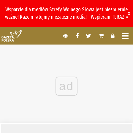
Wsparcie dla mediów Strefy Wolnego Słowa jest niezmiernie
x
ważne! Razem ratujmy niezależne media!
Wspieram TERAZ »
ad