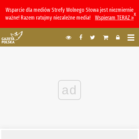
Wsparcie dla mediów Strefy Wolnego Słowa jest niezmiernie
x
ważne! Razem ratujmy niezależne media!
Wspieram TERAZ »
ad