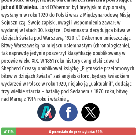
już od XIX wieku.
Lord D’Abernon był brytyjskim dyplomatą,
wysłanym w roku 1920 do Polski wraz z Międzynarodową Misją
Sojuszniczą. Swoje zapiski, uwagi i wspomnienia zawarł w
wydanej w latach 30. książce „Osiemnasta decydująca bitwa w
dziejach świata pod Warszawą 1920 r.”. D’Abernon umieszczając
Bitwę Warszawską na miejscu osiemnastym (chronologicznie),
tak naprawdę jedynie poszerzył klasyfikację opublikowaną w
połowie wieku XIX. W 1851 roku historyk angielski Edward
Shepherd Creasy opublikował książkę „Piętnaście przełomowych
bitew w dziejach świata”, zaś angielski lord, będący świadkiem
wydarzeń w Polsce w roku 1920, niejako ją „uaktualnił”, dodając
trzy wielkie starcia – batalię pod Sedanem z 1870 roku, bitwę
nad Marną z 1914 roku i właśnie „
11%
pozostało do przeczytania: 89%