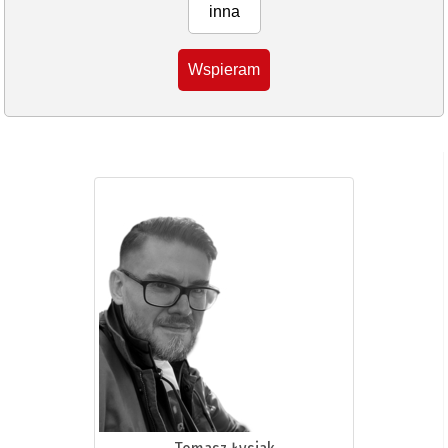
inna
Wspieram