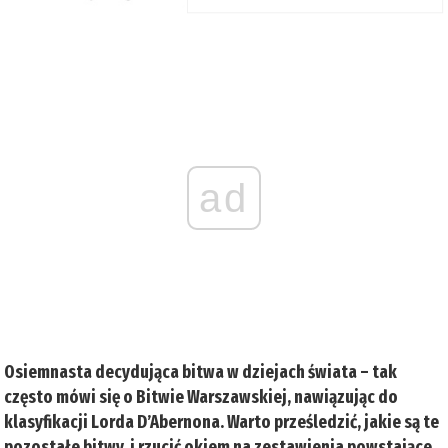
ad
Osiemnasta decydująca bitwa w dziejach świata – tak
często mówi się o Bitwie Warszawskiej, nawiązując do
klasyfikacji Lorda D’Abernona. Warto prześledzić, jakie są te
pozostałe bitwy, i rzucić okiem na zestawienia powstające