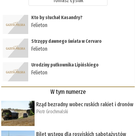
Tomasz Łysiak
Kto by słuchał Kasandry?
Felieton
Strzępy dawnego świata w Cervaro
Felieton
Urodziny pułkownika Lipińskiego
Felieton
W tym numerze
Rząd bezradny wobec ruskich rakiet i dronów
Piotr Grochmalski
Bilet wstępu dla rosyjskich sabotażystów