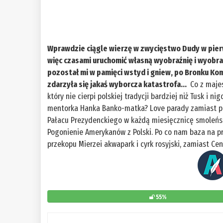
Wprawdzie ciągle wierzę w zwycięstwo Dudy w pierws
więc czasami uruchomić własną wyobraźnię i wyobra
pozostał mi w pamięci wstyd i gniew, po Bronku K
zdarzyła się jakaś wyborcza katastrofa…
Co z majes
który nie cierpi polskiej tradycji bardziej niż Tusk i
mentorka Hanka Banko-matka? Love parady zamiast pr
Pałacu Prezydenckiego w każdą miesięcznicę smoleńs
Pogonienie Amerykanów z Polski. Po co nam baza na p
przekopu Mierzei akwapark i cyrk rosyjski, zamiast Ce
55%