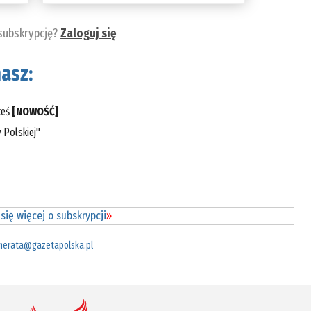
 subskrypcję?
Zaloguj się
asz:
teś
[NOWOŚĆ]
 Polskiej"
się więcej o subskrypcji
»
merata@gazetapolska.pl