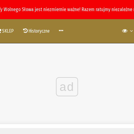
fy Wolnego Słowa jest niezmiernie ważne! Razem ratujmy niezależne
SKLEP
Historyczne
ad