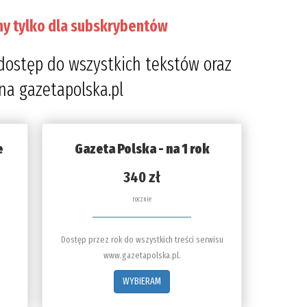
ny tylko dla subskrybentów
dostęp do wszystkich tekstów oraz
 na gazetapolska.pl
e
Gazeta Polska - na 1 rok
340 zł
rocznie
Dostęp przez rok do wszystkich treści serwisu
www.gazetapolska.pl.
WYBIERAM