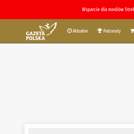
Wsparcie dla mediów Stre
Aktualne
Patronaty