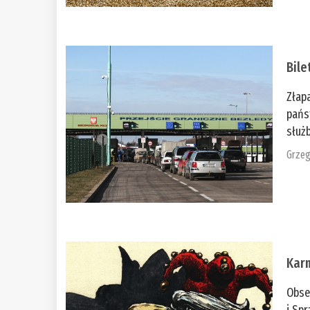
Bile
Złap
pańs
służb
Grzeg
Kar
Obse