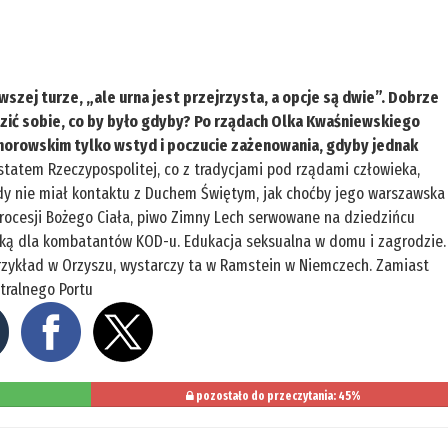
zej turze, „ale urna jest przejrzysta, a opcje są dwie”. Dobrze
zić sobie, co by było gdyby? Po rządach Olka Kwaśniewskiego
omorowskim tylko wstyd i poczucie zażenowania, gdyby jednak
tatem Rzeczypospolitej, co z tradycjami pod rządami człowieka,
 nigdy nie miał kontaktu z Duchem Świętym, jak choćby jego warszawska
ocesji Bożego Ciała, piwo Zimny Lech serwowane na dziedzińcu
ką dla kombatantów KOD-u. Edukacja seksualna w domu i zagrodzie.
rzykład w Orzyszu, wystarczy ta w Ramstein w Niemczech. Zamiast
ntralnego Portu
pozostało do przeczytania: 45%