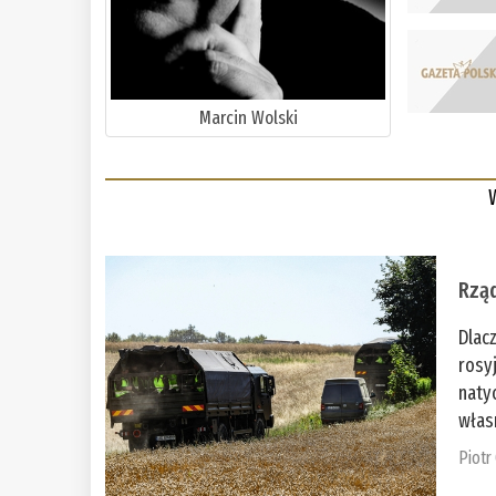
Marcin Wolski
Rząd
Dlac
rosy
naty
włas
Piotr