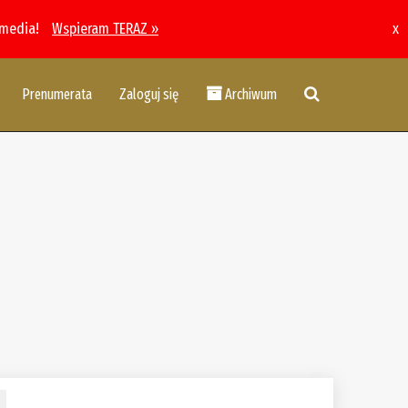
 media!
Wspieram TERAZ »
x
Prenumerata
Zaloguj się
Archiwum