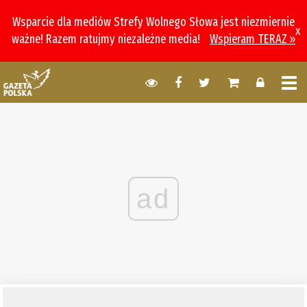
Wsparcie dla mediów Strefy Wolnego Słowa jest niezmiernie
x
ważne! Razem ratujmy niezależne media!
Wspieram TERAZ »
ad