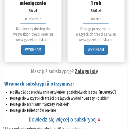
miesięcznie
1 rok
34 zł
340 zł
miesięcznie
rocznie
Miesięczny dostęp do
Dostęp przez rok do
wszystkich treści serwisu
wszystkich treści serwisu
www.gazetapolska.pl.
www.gazetapolska.pl.
WYBIERAM
WYBIERAM
Masz już subskrypcję?
Zaloguj się
W ramach subskrypcji otrzymasz:
Możliwość odsłuchiwania artykułów gdziekolwiek jesteś
[NOWOŚĆ]
Dostęp do wszystkich treści bieżących wydań "Gazety Polskiej"
Dostęp do archiwum "Gazety Polskiej"
Dostęp do felietonów on-line
Dowiedz się więcej o subskrypcji
»
*
Masz pytania odnośnie subskrypcji? Napisz do nas