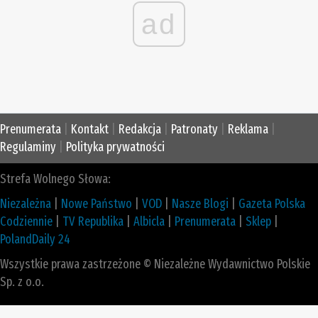
ad
Prenumerata
|
Kontakt
|
Redakcja
|
Patronaty
|
Reklama
|
Regulaminy
|
Polityka prywatności
Strefa Wolnego Słowa:
Niezależna
|
Nowe Państwo
|
VOD
|
Nasze Blogi
|
Gazeta Polska
Codziennie
|
TV Republika
|
Albicla
|
Prenumerata
|
Sklep
|
PolandDaily 24
Wszystkie prawa zastrzeżone © Niezależne Wydawnictwo Polskie
Sp. z o.o.