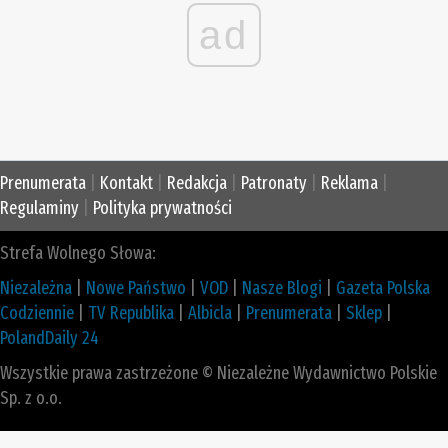
ad
Prenumerata
|
Kontakt
|
Redakcja
|
Patronaty
|
Reklama
|
Regulaminy
|
Polityka prywatności
Strefa Wolnego Słowa:
Niezależna
|
Nowe Państwo
|
VOD
|
Nasze Blogi
|
Gazeta Polska
Codziennie
|
TV Republika
|
Albicla
|
Prenumerata
|
Sklep
|
PolandDaily 24
Wszystkie prawa zastrzeżone © Niezależne Wydawnictwo Polskie
Sp. z o.o.