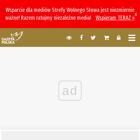
Wsparcie dla mediów Strefy Wolnego Słowa jest niezmiernie
x
ważne! Razem ratujmy niezależne media!
Wspieram TERAZ »
ad