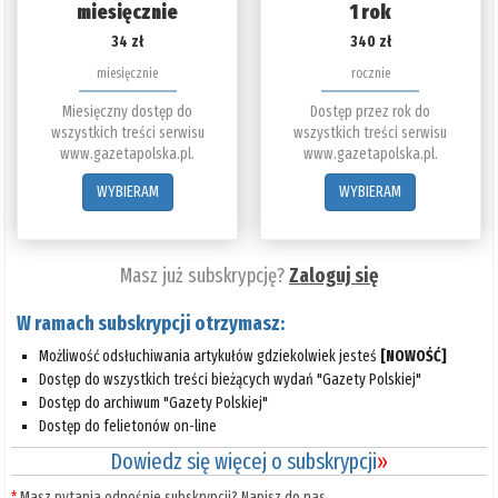
miesięcznie
1 rok
34 zł
340 zł
miesięcznie
rocznie
Miesięczny dostęp do
Dostęp przez rok do
wszystkich treści serwisu
wszystkich treści serwisu
www.gazetapolska.pl.
www.gazetapolska.pl.
WYBIERAM
WYBIERAM
Masz już subskrypcję?
Zaloguj się
W ramach subskrypcji otrzymasz:
Możliwość odsłuchiwania artykułów gdziekolwiek jesteś
[NOWOŚĆ]
Dostęp do wszystkich treści bieżących wydań "Gazety Polskiej"
Dostęp do archiwum "Gazety Polskiej"
Dostęp do felietonów on-line
Dowiedz się więcej o subskrypcji
»
*
Masz pytania odnośnie subskrypcji? Napisz do nas