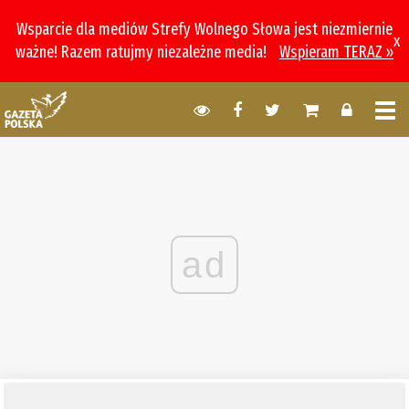
Wsparcie dla mediów Strefy Wolnego Słowa jest niezmiernie
x
ważne! Razem ratujmy niezależne media!
Wspieram TERAZ »
ad