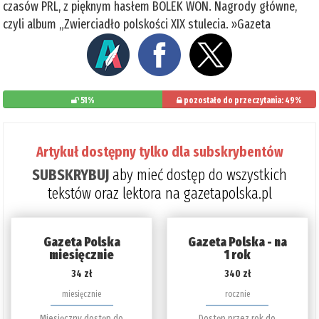
czasów PRL, z pięknym hasłem BOLEK WON. Nagrody główne,
czyli album „Zwierciadło polskości XIX stulecia. »Gazeta
51%
pozostało do przeczytania: 49%
Artykuł dostępny tylko dla subskrybentów
SUBSKRYBUJ
aby mieć dostęp do wszystkich
tekstów oraz lektora na gazetapolska.pl
Gazeta Polska
Gazeta Polska - na
miesięcznie
1 rok
34 zł
340 zł
miesięcznie
rocznie
Miesięczny dostęp do
Dostęp przez rok do