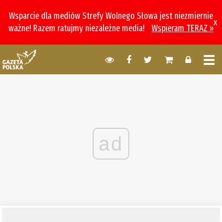
Wsparcie dla mediów Strefy Wolnego Słowa jest niezmiernie
x
ważne! Razem ratujmy niezależne media!
Wspieram TERAZ »
ad