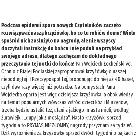
Podczas epidemii sporo nowych Czytelników zaczęło
rozwiązywać naszą krzyżówkę, bo co tu robić w domu? Wielu
spośród nich zasłużyło na nagrody, ale nie wszyscy
doczytali instrukcję do końca i nie podali na przykład
swojego adresu, dlatego zachęcam do dokładnego
przeczytania tej notki do końca!
Pan Wojciech Łocheński vel
Ochnio z Białej Podlaskiej zaproponował krzyżówkę o naszej
niepodległej II Rzeczypospolitej, proponując do niej aż 40 haseł,
czyli dwa razy więcej, niż potrzeba. Na pomysłach Pana
Wojciecha oparta jest więc dzisiejsza krzyżówka, a obok wiedzy
na temat popularnych wówczas wśród dzieci kóz i Murzynów,
trzeba będzie ustalić też, ułani z jakiego miasta mieli, według
żurawiejki, „dupy jak z mosiądza”. Hasło krzyżówki sprzed
tygodnia to PRYMAS NIEZŁOMNY, nagrody przyznam za tydzień.
Dziś wyróżnienia za krzyżówkę sprzed dwóch tygodni o bajkach z