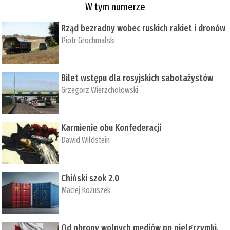
W tym numerze
Rząd bezradny wobec ruskich rakiet i dronów
Piotr Grochmalski
Bilet wstępu dla rosyjskich sabotażystów
Grzegorz Wierzchołowski
Karmienie obu Konfederacji
Dawid Wildstein
Chiński szok 2.0
Maciej Kożuszek
Od obrony wolnych mediów po pielgrzymki,