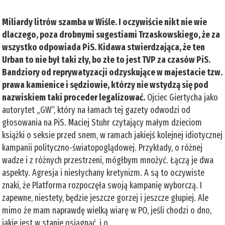
Miliardy litrów szamba w Wiśle. I oczywiście nikt nie wie
dlaczego, poza drobnymi sugestiami Trzaskowskiego, że za
wszystko odpowiada PiS. Kidawa stwierdzająca, że ten
Urban to nie był taki zły, bo złe to jest TVP za czasów PiS.
Bandziory od reprywatyzacji odzyskujące w majestacie tzw.
prawa kamienice i sędziowie, którzy nie wstydzą się pod
nazwiskiem taki proceder legalizować.
Ojciec Giertycha jako
autorytet „GW”, który na łamach tej gazety odwodzi od
głosowania na PiS. Maciej Stuhr czytający małym dzieciom
książki o seksie przed snem, w ramach jakiejś kolejnej idiotycznej
kampanii polityczno-światopoglądowej. Przykłady, o różnej
wadze i z różnych przestrzeni, mógłbym mnożyć. Łączą je dwa
aspekty. Agresja i niesłychany kretynizm. A są to oczywiste
znaki, że Platforma rozpoczęła swoją kampanię wyborczą. I
zapewne, niestety, będzie jeszcze gorzej i jeszcze głupiej. Ale
mimo że mam naprawdę wielką wiarę w PO, jeśli chodzi o dno,
jakie jest w stanie osiągnąć, i o