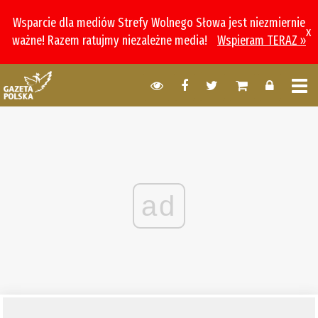
Wsparcie dla mediów Strefy Wolnego Słowa jest niezmiernie
x
ważne! Razem ratujmy niezależne media!
Wspieram TERAZ »
ad