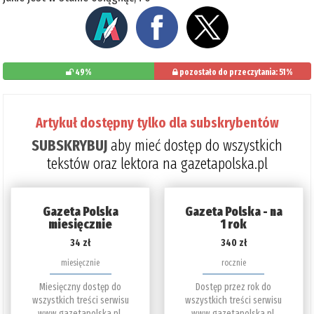
49%
pozostało do przeczytania: 51%
Artykuł dostępny tylko dla subskrybentów
SUBSKRYBUJ
aby mieć dostęp do wszystkich
tekstów oraz lektora na gazetapolska.pl
Gazeta Polska
Gazeta Polska - na
miesięcznie
1 rok
34 zł
340 zł
miesięcznie
rocznie
Miesięczny dostęp do
Dostęp przez rok do
wszystkich treści serwisu
wszystkich treści serwisu
www.gazetapolska.pl.
www.gazetapolska.pl.