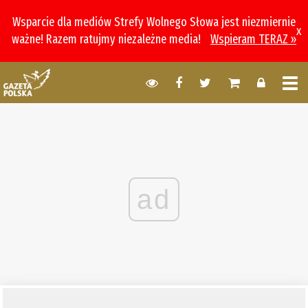
Wsparcie dla mediów Strefy Wolnego Słowa jest niezmiernie
x
ważne! Razem ratujmy niezależne media!
Wspieram TERAZ »
ad