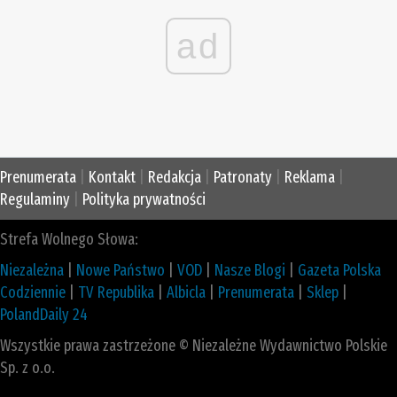
ad
Prenumerata
|
Kontakt
|
Redakcja
|
Patronaty
|
Reklama
|
Regulaminy
|
Polityka prywatności
Strefa Wolnego Słowa:
Niezależna
|
Nowe Państwo
|
VOD
|
Nasze Blogi
|
Gazeta Polska
Codziennie
|
TV Republika
|
Albicla
|
Prenumerata
|
Sklep
|
PolandDaily 24
Wszystkie prawa zastrzeżone © Niezależne Wydawnictwo Polskie
Sp. z o.o.