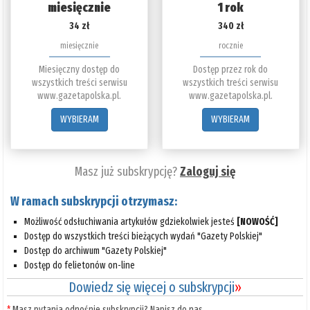
miesięcznie
1 rok
34 zł
340 zł
miesięcznie
rocznie
Miesięczny dostęp do
Dostęp przez rok do
wszystkich treści serwisu
wszystkich treści serwisu
www.gazetapolska.pl.
www.gazetapolska.pl.
WYBIERAM
WYBIERAM
Masz już subskrypcję?
Zaloguj się
W ramach subskrypcji otrzymasz:
Możliwość odsłuchiwania artykułów gdziekolwiek jesteś
[NOWOŚĆ]
Dostęp do wszystkich treści bieżących wydań "Gazety Polskiej"
Dostęp do archiwum "Gazety Polskiej"
Dostęp do felietonów on-line
Dowiedz się więcej o subskrypcji
»
*
Masz pytania odnośnie subskrypcji? Napisz do nas