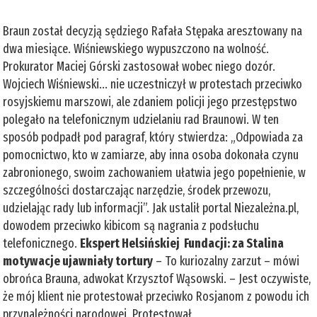
Braun został decyzją sędziego Rafała Stępaka aresztowany na
dwa miesiące. Wiśniewskiego wypuszczono na wolność.
Prokurator Maciej Górski zastosował wobec niego dozór.
Wojciech Wiśniewski... nie uczestniczył w protestach przeciwko
rosyjskiemu marszowi, ale zdaniem policji jego przestępstwo
polegało na telefonicznym udzielaniu rad Braunowi. W ten
sposób podpadł pod paragraf, który stwierdza: „Odpowiada za
pomocnictwo, kto w zamiarze, aby inna osoba dokonała czynu
zabronionego, swoim zachowaniem ułatwia jego popełnienie, w
szczególności dostarczając narzędzie, środek przewozu,
udzielając rady lub informacji”. Jak ustalił portal Niezależna.pl,
dowodem przeciwko kibicom są nagrania z podsłuchu
telefonicznego.
Ekspert Helsińskiej Fundacji: za Stalina
motywacje ujawniały tortury
– To kuriozalny zarzut – mówi
obrońca Brauna, adwokat Krzysztof Wąsowski. – Jest oczywiste,
że mój klient nie protestował przeciwko Rosjanom z powodu ich
przynależności narodowej. Protestował