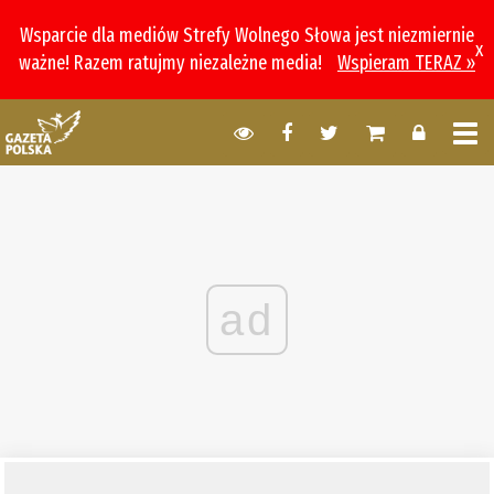
Wsparcie dla mediów Strefy Wolnego Słowa jest niezmiernie
x
ważne! Razem ratujmy niezależne media!
Wspieram TERAZ »
ad