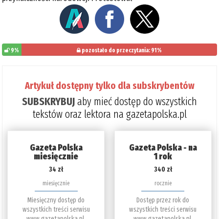
9%
pozostało do przeczytania: 91%
Artykuł dostępny tylko dla subskrybentów
SUBSKRYBUJ
aby mieć dostęp do wszystkich
tekstów oraz lektora na gazetapolska.pl
Gazeta Polska
Gazeta Polska - na
miesięcznie
1 rok
34 zł
340 zł
miesięcznie
rocznie
Miesięczny dostęp do
Dostęp przez rok do
wszystkich treści serwisu
wszystkich treści serwisu
www.gazetapolska.pl.
www.gazetapolska.pl.