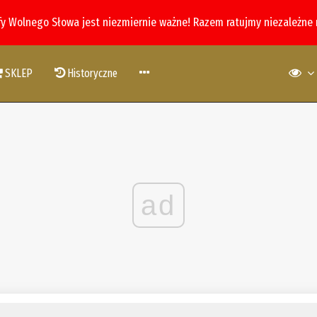
fy Wolnego Słowa jest niezmiernie ważne! Razem ratujmy niezależne
SKLEP
Historyczne
ad