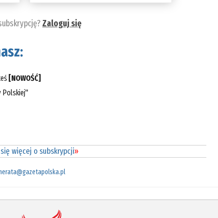
 subskrypcję?
Zaloguj się
asz:
teś
[NOWOŚĆ]
 Polskiej"
się więcej o subskrypcji
»
merata@gazetapolska.pl