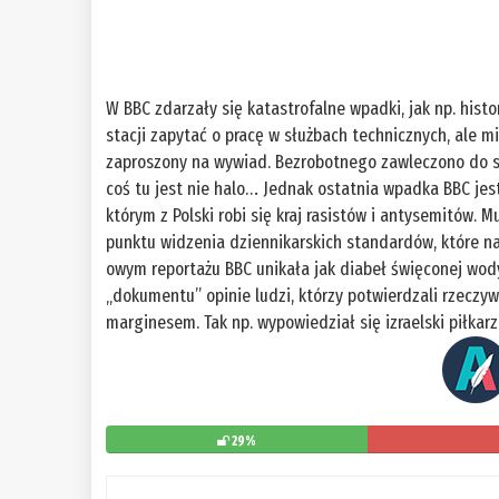
W BBC zdarzały się katastrofalne wpadki, jak np. his
stacji zapytać o pracę w służbach technicznych, ale m
zaproszony na wywiad. Bezrobotnego zawleczono do st
coś tu jest nie halo… Jednak ostatnia wpadka BBC jest
którym z Polski robi się kraj rasistów i antysemitów. 
punktu widzenia dziennikarskich standardów, które na
owym reportażu BBC unikała jak diabeł święconej wody
„dokumentu” opinie ludzi, którzy potwierdzali rzeczy
marginesem. Tak np. wypowiedział się izraelski piłkarz
29%