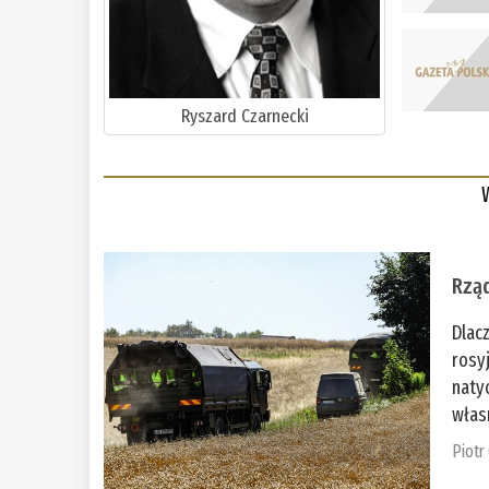
Ryszard Czarnecki
Rząd
Dlac
rosy
naty
włas
Piotr