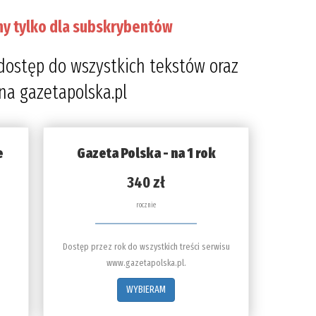
ny tylko dla subskrybentów
dostęp do wszystkich tekstów oraz
 na gazetapolska.pl
e
Gazeta Polska - na 1 rok
340 zł
rocznie
Dostęp przez rok do wszystkich treści serwisu
www.gazetapolska.pl.
WYBIERAM