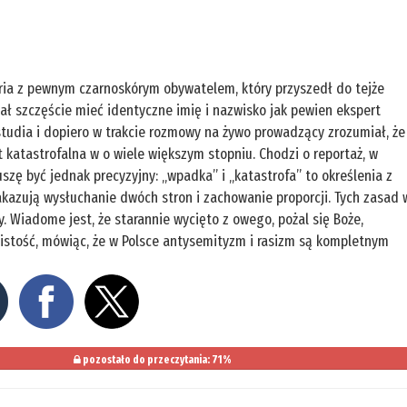
toria z pewnym czarnoskórym obywatelem, który przyszedł do tejże
iał szczęście mieć identyczne imię i nazwisko jak pewien ekspert
udia i dopiero w trakcie rozmowy na żywo prowadzący zrozumiał, że
 katastrofalna w o wiele większym stopniu. Chodzi o reportaż, w
Muszę być jednak precyzyjny: „wpadka” i „katastrofa” to określenia z
kazują wysłuchanie dwóch stron i zachowanie proporcji. Tych zasad 
. Wiadome jest, że starannie wycięto z owego, pożal się Boże,
wistość, mówiąc, że w Polsce antysemityzm i rasizm są kompletnym
pozostało do przeczytania: 71%