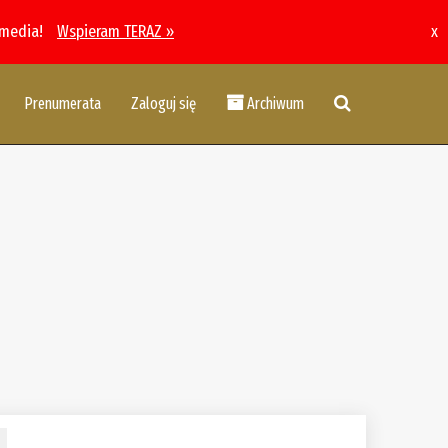
 media!
Wspieram TERAZ »
x
Prenumerata
Zaloguj się
Archiwum