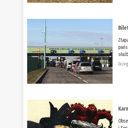
Bile
Złap
pańs
służb
Grzeg
Kar
Obse