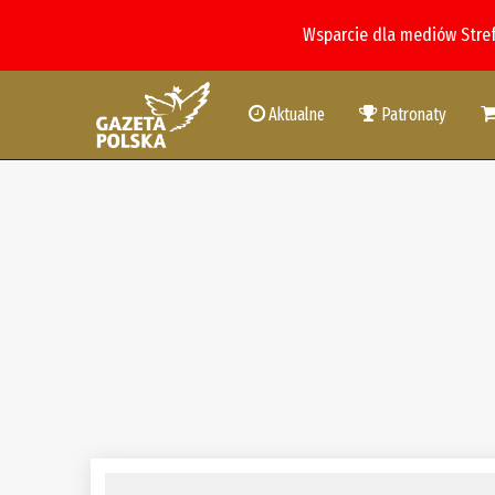
Wsparcie dla mediów Stre
Aktualne
Patronaty