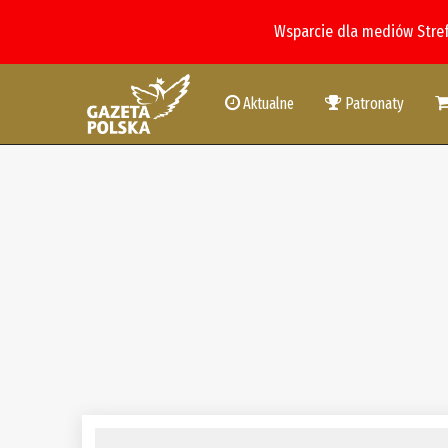
Wsparcie dla mediów Stre
Aktualne
Patronaty