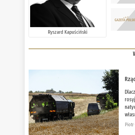
Ryszard Kapuściński
Rząd
Dlac
rosy
naty
włas
Piotr