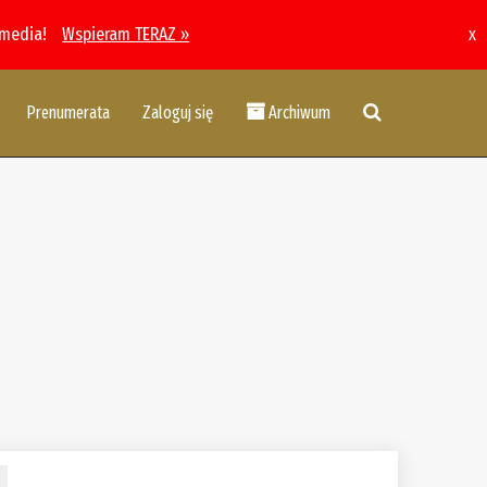
 media!
Wspieram TERAZ »
x
Prenumerata
Zaloguj się
Archiwum