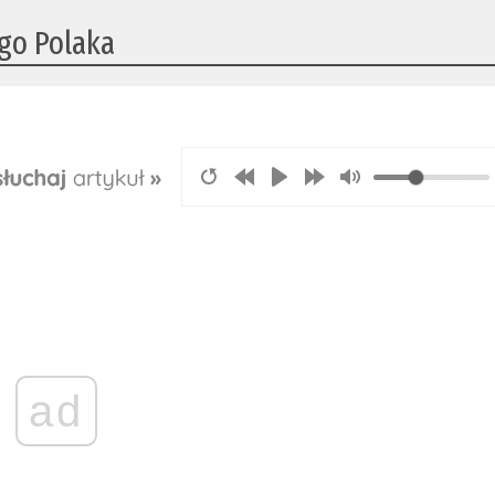
go Polaka
ad