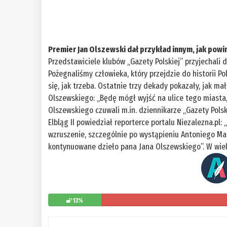
Premier Jan Olszewski dał przykład innym, jak pow
Przedstawiciele klubów „Gazety Polskiej” przyjechali
Pożegnaliśmy człowieka, który przejdzie do historii P
się, jak trzeba. Ostatnie trzy dekady pokazały, jak m
Olszewskiego: „Będę mógł wyjść na ulice tego miasta, 
Olszewskiego czuwali m.in. dziennikarze „Gazety Polsk
Elbląg II powiedział reporterce portalu Niezalezna.p
wzruszenie, szczególnie po wystąpieniu Antoniego Maci
kontynuowane dzieło pana Jana Olszewskiego”. W wie
13%