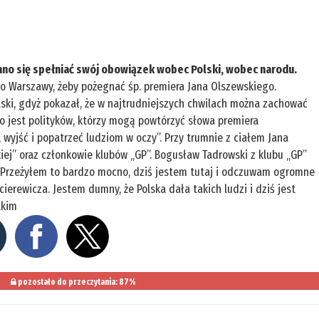
inno się spełniać swój obowiązek wobec Polski, wobec narodu.
 do Warszawy, żeby pożegnać śp. premiera Jana Olszewskiego.
olski, gdyż pokazał, że w najtrudniejszych chwilach można zachować
ało jest polityków, którzy mogą powtórzyć słowa premiera
wyjść i popatrzeć ludziom w oczy”. Przy trumnie z ciałem Jana
iej” oraz członkowie klubów „GP”. Bogusław Tadrowski z klubu „GP”
l: „Przeżyłem to bardzo mocno, dziś jestem tutaj i odczuwam ogromne
erewicza. Jestem dumny, że Polska dała takich ludzi i dziś jest
lkim
pozostało do przeczytania: 87%