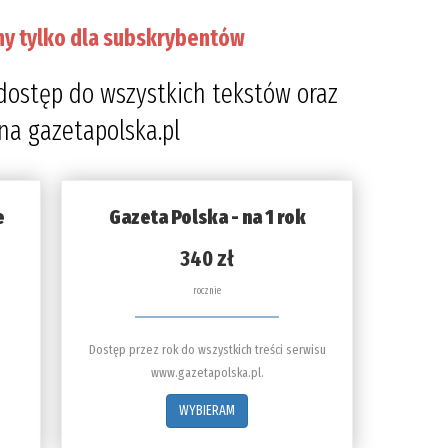
ny tylko dla subskrybentów
dostęp do wszystkich tekstów oraz
 na gazetapolska.pl
e
Gazeta Polska - na 1 rok
340 zł
rocznie
Dostęp przez rok do wszystkich treści serwisu
www.gazetapolska.pl.
WYBIERAM