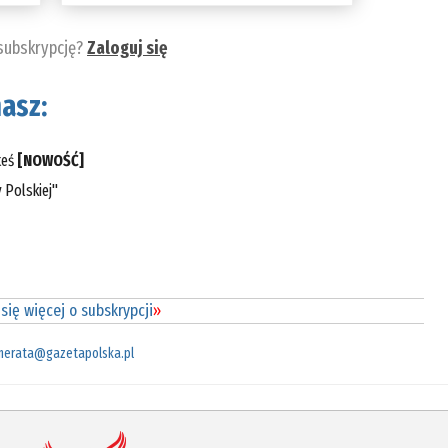
 subskrypcję?
Zaloguj się
asz:
teś
[NOWOŚĆ]
 Polskiej"
się więcej o subskrypcji
»
merata@gazetapolska.pl