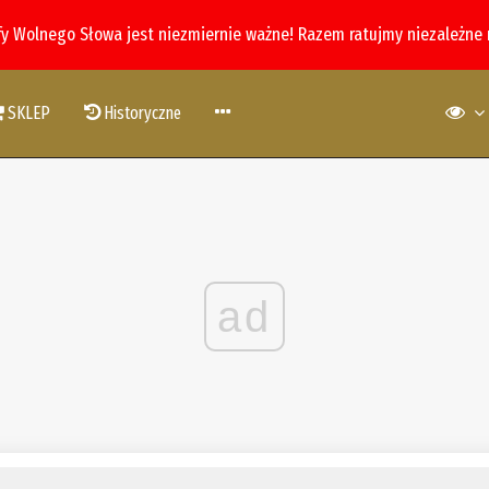
fy Wolnego Słowa jest niezmiernie ważne! Razem ratujmy niezależne
SKLEP
Historyczne
ad