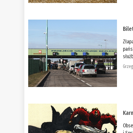
Bile
Złap
pańs
służb
Grzeg
Kar
Obse