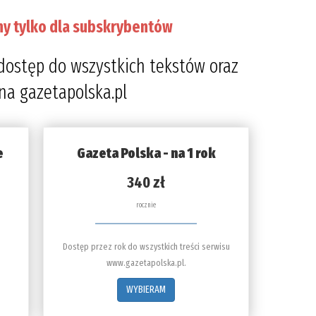
ny tylko dla subskrybentów
dostęp do wszystkich tekstów oraz
 na gazetapolska.pl
e
Gazeta Polska - na 1 rok
340 zł
rocznie
Dostęp przez rok do wszystkich treści serwisu
www.gazetapolska.pl.
WYBIERAM