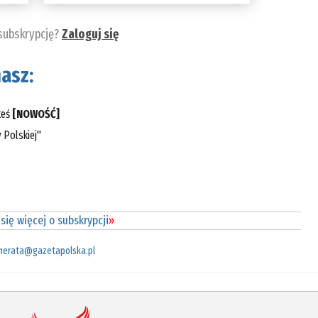
 subskrypcję?
Zaloguj się
asz:
teś
[NOWOŚĆ]
 Polskiej"
się więcej o subskrypcji
»
merata@gazetapolska.pl