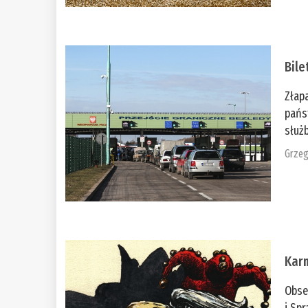
Bile
Złap
pańs
służb
Grzeg
Kar
Obse