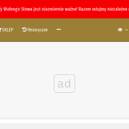
fy Wolnego Słowa jest niezmiernie ważne! Razem ratujmy niezależne
SKLEP
Historyczne
ad