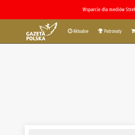
Wsparcie dla mediów Stre
Aktualne
Patronaty