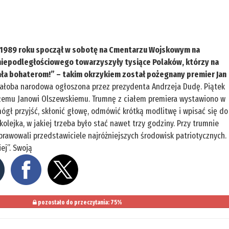
 1989 roku spoczął w sobotę na Cmentarzu Wojskowym na
niepodległościowego towarzyszyły tysiące Polaków, którzy na
hwała bohaterom!” – takim okrzykiem został pożegnany premier Jan
żałoba narodowa ogłoszona przez prezydenta Andrzeja Dudę. Piątek
łemu Janowi Olszewskiemu. Trumnę z ciałem premiera wystawiono w
 mógł przyjść, skłonić głowę, odmówić krótką modlitwę i wpisać się do
kolejka, w jakiej trzeba było stać nawet trzy godziny. Przy trumnie
prawowali przedstawiciele najróżniejszych środowisk patriotycznych.
ej”. Swoją
pozostało do przeczytania: 75%