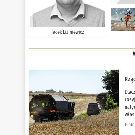
Jacek Liziniewicz
Rząd
Dlac
rosy
naty
włas
Piotr