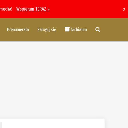
 media!
Wspieram TERAZ »
x
Prenumerata
Zaloguj się
Archiwum