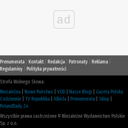
ad
Prenumerata
|
Kontakt
|
Redakcja
|
Patronaty
|
Reklama
|
Regulaminy
|
Polityka prywatności
Strefa Wolnego Słowa:
Niezależna
|
Nowe Państwo
|
VOD
|
Nasze Blogi
|
Gazeta Polska
Codziennie
|
TV Republika
|
Albicla
|
Prenumerata
|
Sklep
|
PolandDaily 24
Wszystkie prawa zastrzeżone © Niezależne Wydawnictwo Polskie
Sp. z o.o.