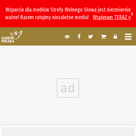
Wsparcie dla mediów Strefy Wolnego Słowa jest niezmiernie
x
ważne! Razem ratujmy niezależne media!
Wspieram TERAZ »
ad