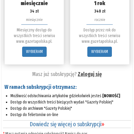
miesięcznie
1 rok
34 zł
340 zł
miesięcznie
rocznie
Miesięczny dostęp do
Dostęp przez rok do
wszystkich treści serwisu
wszystkich treści serwisu
www.gazetapolska.pl.
www.gazetapolska.pl.
WYBIERAM
WYBIERAM
Masz już subskrypcję?
Zaloguj się
W ramach subskrypcji otrzymasz:
Możliwość odsłuchiwania artykułów gdziekolwiek jesteś
[NOWOŚĆ]
Dostęp do wszystkich treści bieżących wydań "Gazety Polskiej"
Dostęp do archiwum "Gazety Polskiej"
Dostęp do felietonów on-line
Dowiedz się więcej o subskrypcji
»
*
Masz pytania odnośnie subskrypcji? Napisz do nas