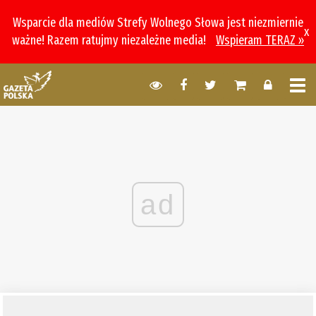
Wsparcie dla mediów Strefy Wolnego Słowa jest niezmiernie
x
ważne! Razem ratujmy niezależne media!
Wspieram TERAZ »
ad