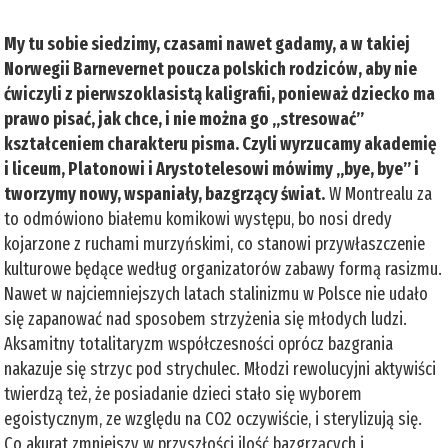
My tu sobie siedzimy, czasami nawet gadamy, a w takiej
Norwegii Barnevernet poucza polskich rodziców, aby nie
ćwiczyli z pierwszoklasistą kaligrafii, ponieważ dziecko ma
prawo pisać, jak chce, i nie można go „stresować”
kształceniem charakteru pisma. Czyli wyrzucamy akademię
i liceum, Platonowi i Arystotelesowi mówimy „bye, bye” i
tworzymy nowy, wspaniały, bazgrzący świat.
W Montrealu za
to odmówiono białemu komikowi występu, bo nosi dredy
kojarzone z ruchami murzyńskimi, co stanowi przywłaszczenie
kulturowe będące według organizatorów zabawy formą rasizmu.
Nawet w najciemniejszych latach stalinizmu w Polsce nie udało
się zapanować nad sposobem strzyżenia się młodych ludzi.
Aksamitny totalitaryzm współczesności oprócz bazgrania
nakazuje się strzyc pod strychulec. Młodzi rewolucyjni aktywiści
twierdzą też, że posiadanie dzieci stało się wyborem
egoistycznym, ze względu na CO2 oczywiście, i sterylizują się.
Co akurat zmniejszy w przyszłości ilość bazgrzących i