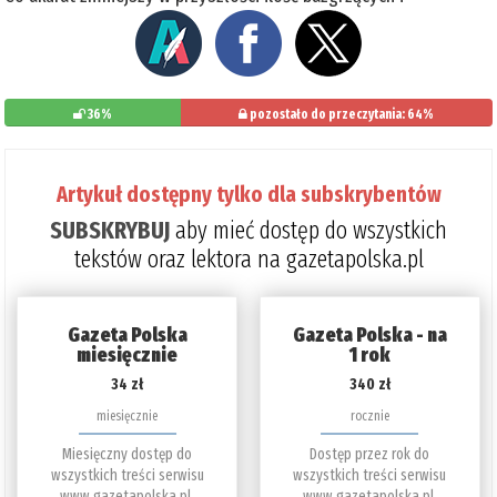
36%
pozostało do przeczytania: 64%
Artykuł dostępny tylko dla subskrybentów
SUBSKRYBUJ
aby mieć dostęp do wszystkich
tekstów oraz lektora na gazetapolska.pl
Gazeta Polska
Gazeta Polska - na
miesięcznie
1 rok
34 zł
340 zł
miesięcznie
rocznie
Miesięczny dostęp do
Dostęp przez rok do
wszystkich treści serwisu
wszystkich treści serwisu
www.gazetapolska.pl.
www.gazetapolska.pl.