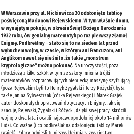
W Warszawie przy ul. Mickiewicza 20 odsłonięto tablicę
poświęconą Marianowi Rejewskiemu. W tym właśnie domu,
w wynajętym pokoju, w okresie Świąt Bożego Narodzenia
1932 roku, ów genialny matematyk po raz pierwszy złamał
Enigmę. Podkreślmy – stało się to na siedem lat przed
wybuchem wojny, w czasie, w którym ani Francuzom, ani
Anglikom nawet się nie śniło, że takie „monstrum
kryptologiczne” można pokonać.
Na uroczystości, poza
młodzieżą z kilku szkół, w tym ze szkoły imienia trójki
matematyków rozpracowujących niemiecką maszynę szyfrującą
(poza Rejewskim byli to Henryk Zygalski i Jerzy Różycki), była
także Janina Sylwestrzak (córka Rejewskiego) i Marek Grajek,
autor doskonałych opracowań dotyczących Enigmy. Jak się
szacuje, Rejewski, Zygalski i Różycki, dzięki swej pracy, skrócili
wojnę o dwa lata i ocalili najprawdopodobniej około 14 milionów
ludzi. Co ważne (i co podkreślał na odsłonięciu tablicy Marek
Grajek), Polacy odnieśli tu niezwykłej miary zwycięstwo