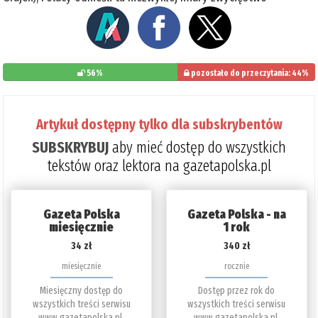
56%
pozostało do przeczytania: 44%
Artykuł dostępny tylko dla subskrybentów
SUBSKRYBUJ
aby mieć dostęp do wszystkich
tekstów oraz lektora na gazetapolska.pl
Gazeta Polska
Gazeta Polska - na
miesięcznie
1 rok
34 zł
340 zł
miesięcznie
rocznie
Miesięczny dostęp do
Dostęp przez rok do
wszystkich treści serwisu
wszystkich treści serwisu
www.gazetapolska.pl.
www.gazetapolska.pl.