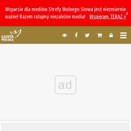
Wsparcie dla mediów Strefy Wolnego Słowa jest niezmiernie
x
ważne! Razem ratujmy niezależne media!
Wspieram TERAZ »
ad