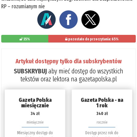
RP – rozumianym nie
35%
pozostało do przeczytania: 65%
Artykuł dostępny tylko dla subskrybentów
SUBSKRYBUJ
aby mieć dostęp do wszystkich
tekstów oraz lektora na gazetapolska.pl
Gazeta Polska
Gazeta Polska - na
miesięcznie
1 rok
34 zł
340 zł
miesięcznie
rocznie
Miesięczny dostęp do
Dostęp przez rok do