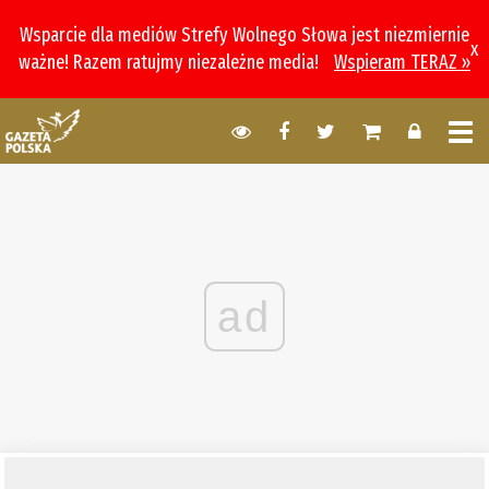
Wsparcie dla mediów Strefy Wolnego Słowa jest niezmiernie
x
ważne! Razem ratujmy niezależne media!
Wspieram TERAZ »
ad