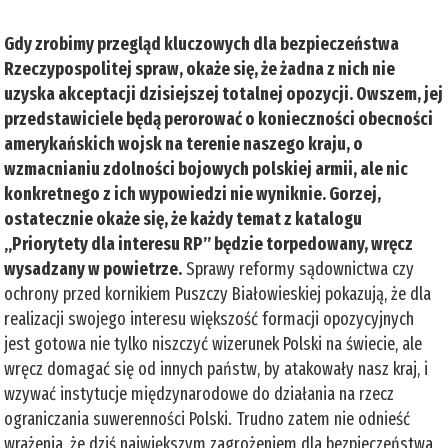
Gdy zrobimy przegląd kluczowych dla bezpieczeństwa
Rzeczypospolitej spraw, okaże się, że żadna z nich nie
uzyska akceptacji dzisiejszej totalnej opozycji. Owszem, jej
przedstawiciele będą perorować o konieczności obecności
amerykańskich wojsk na terenie naszego kraju, o
wzmacnianiu zdolności bojowych polskiej armii, ale nic
konkretnego z ich wypowiedzi nie wyniknie. Gorzej,
ostatecznie okaże się, że każdy temat z katalogu
„Priorytety dla interesu RP” będzie torpedowany, wręcz
wysadzany w powietrze.
Sprawy reformy sądownictwa czy
ochrony przed kornikiem Puszczy Białowieskiej pokazują, że dla
realizacji swojego interesu większość formacji opozycyjnych
jest gotowa nie tylko niszczyć wizerunek Polski na świecie, ale
wręcz domagać się od innych państw, by atakowały nasz kraj, i
wzywać instytucje międzynarodowe do działania na rzecz
ograniczania suwerenności Polski. Trudno zatem nie odnieść
wrażenia, że dziś największym zagrożeniem dla bezpieczeństwa