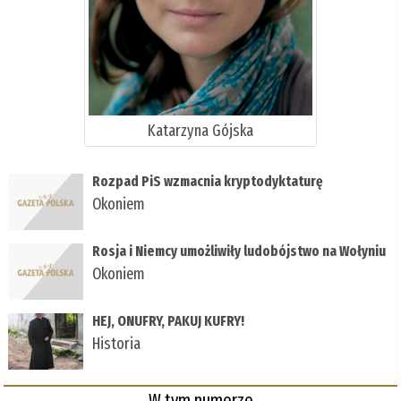
Katarzyna Gójska
Rozpad PiS wzmacnia kryptodyktaturę
Okoniem
Rosja i Niemcy umożliwiły ludobójstwo na Wołyniu
Okoniem
HEJ, ONUFRY, PAKUJ KUFRY!
Historia
W tym numerze