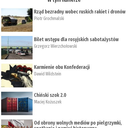
Rząd bezradny wobec ruskich rakiet i dronów
Piotr Grochmalski
Bilet wstępu dla rosyjskich sabotażystów
Grzegorz Wierzchołowski
Karmienie obu Konfederacji
Dawid Wildstein
Chiński szok 2.0
Maciej Kożuszek
Od obrony wolnych mediów po pielgrzymki,