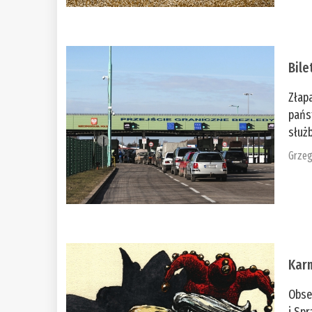
Bile
Złap
pańs
służb
Grzeg
Kar
Obse