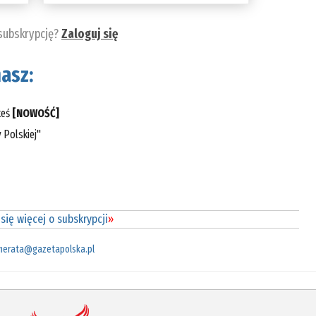
 subskrypcję?
Zaloguj się
asz:
teś
[NOWOŚĆ]
 Polskiej"
się więcej o subskrypcji
»
merata@gazetapolska.pl