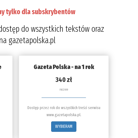
ny tylko dla subskrybentów
dostęp do wszystkich tekstów oraz
 na gazetapolska.pl
e
Gazeta Polska - na 1 rok
340 zł
rocznie
Dostęp przez rok do wszystkich treści serwisu
www.gazetapolska.pl.
WYBIERAM