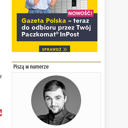
m
Piszą w numerze
y
pozostało