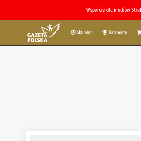
Wsparcie dla mediów Stre
Aktualne
Patronaty