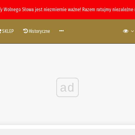
fy Wolnego Słowa jest niezmiernie ważne! Razem ratujmy niezależne
SKLEP
Historyczne
ad