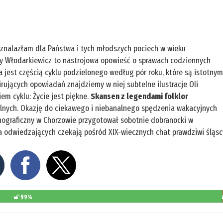
znalazłam dla Państwa i tych młodszych pociech w wieku
nny Włodarkiewicz to nastrojowa opowieść o sprawach codziennych
a jest częścią cyklu podzielonego według pór roku, które są istotny
irujących opowiadań znajdziemy w niej subtelne ilustracje Oli
em cyklu: Życie jest piękne.
Skansen z legendami folklor
olnych. Okazję do ciekawego i niebanalnego spędzenia wakacyjnych
Etnograficzny w Chorzowie przygotował sobotnie dobranocki w
 odwiedzających czekają pośród XIX-wiecznych chat prawdziwi śląsc
99%