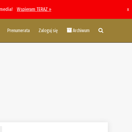
 media!
Wspieram TERAZ »
x
Prenumerata
Zaloguj się
Archiwum