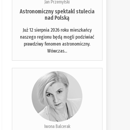
Jan Przemyłski
do
przeczytania:
Astronomiczny spektakl stulecia
nad Polską
1%
Już 12 sierpnia 2026 roku mieszkańcy
naszego regionu będą mogli podziwiać
prawdziwy fenomen astronomiczny.
Wówczas...
Iwona Balcerak