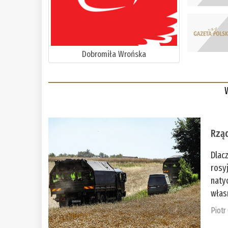
Dobromiła Wrońska
Rząd
Dlac
rosy
naty
włas
Piotr