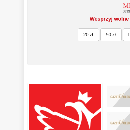
Wesprzyj wolne 
20 zł
50 zł
1