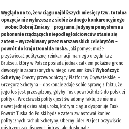
Wygląda na to, że w ciągu najbliższych miesięcy tzw. totalna
opozycja nie wykrzesze z siebie żadnego konkurencyjnego
– wobec Dobrej Zmiany – programu. Jedynym pomysłem na
pokonanie rządzących niepodległościowców stanie się
zatem – wyczekiwany przez warszawskich celebrytów –
powrót do kraju Donalda Tuska.
Jaki pomysł może
przyświecać politycznej reinkarnacji marnego urzędnika z
Brukseli, który w Polsce posiada jednak całkiem pokaźne grono
dewocyjnie zapatrzonych w niego zwolenników?
Wykończyć
Schetynę
Obecny przewodniczący Platformy Obywatelskiej –
Grzegorz Schetyna – doskonale zdaje sobie sprawę z faktu, że
jego los jest przesądzony, gdyby Tusk powrócił dziś do polskiej
polityki. Wrocławski polityk jest świadomy faktu, że nie ma
nawet jednej dziesiątej uroku, którym ciągle dysponuje Tusk.
Powrót Tuska do Polski będzie zatem zwiastował koniec
politycznych rachub Schetyny. Obecny lider PO jest oczywiście
mistrzem zakulisowych intryg, ale doskonale