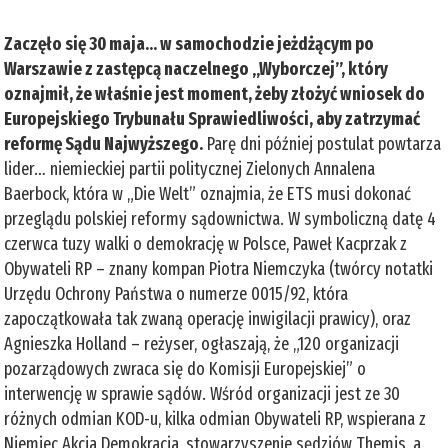
Zaczęło się 30 maja… w samochodzie jeżdżącym po
Warszawie z zastępcą naczelnego „Wyborczej”, który
oznajmił, że właśnie jest moment, żeby złożyć wniosek do
Europejskiego Trybunału Sprawiedliwości, aby zatrzymać
reformę Sądu Najwyższego.
Parę dni później postulat powtarza
lider… niemieckiej partii politycznej Zielonych Annalena
Baerbock, która w „Die Welt” oznajmia, że ETS musi dokonać
przeglądu polskiej reformy sądownictwa. W symboliczną datę 4
czerwca tuzy walki o demokrację w Polsce, Paweł Kacprzak z
Obywateli RP – znany kompan Piotra Niemczyka (twórcy notatki
Urzędu Ochrony Państwa o numerze 0015/92, która
zapoczątkowała tak zwaną operację inwigilacji prawicy), oraz
Agnieszka Holland – reżyser, ogłaszają, że „120 organizacji
pozarządowych zwraca się do Komisji Europejskiej” o
interwencję w sprawie sądów. Wśród organizacji jest ze 30
różnych odmian KOD-u, kilka odmian Obywateli RP, wspierana z
Niemiec Akcja Demokracja, stowarzyszenie sędziów Themis, a