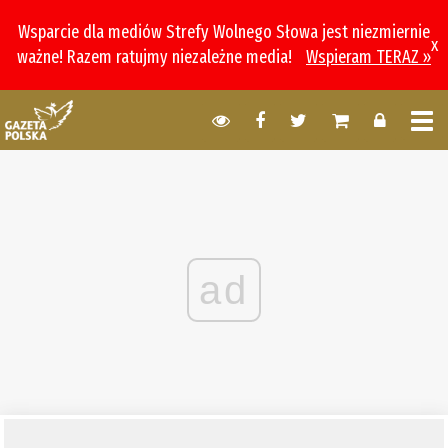
Wsparcie dla mediów Strefy Wolnego Słowa jest niezmiernie
x
ważne! Razem ratujmy niezależne media!
Wspieram TERAZ »
ad