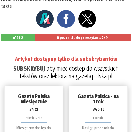
także
26%
pozostało do przeczytania: 74%
Artykuł dostępny tylko dla subskrybentów
SUBSKRYBUJ
aby mieć dostęp do wszystkich
tekstów oraz lektora na gazetapolska.pl
Gazeta Polska
Gazeta Polska - na
miesięcznie
1 rok
34 zł
340 zł
miesięcznie
rocznie
Miesięczny dostęp do
Dostęp przez rok do