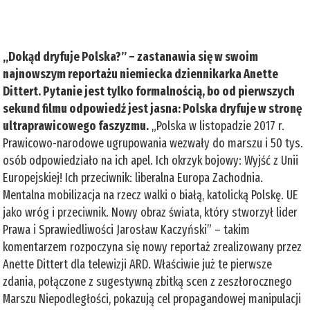
„Dokąd dryfuje Polska?” – zastanawia się w swoim
najnowszym reportażu niemiecka dziennikarka Anette
Dittert. Pytanie jest tylko formalnością, bo od pierwszych
sekund filmu odpowiedź jest jasna: Polska dryfuje w stronę
ultraprawicowego faszyzmu.
„Polska w listopadzie 2017 r.
Prawicowo-narodowe ugrupowania wezwały do marszu i 50 tys.
osób odpowiedziało na ich apel. Ich okrzyk bojowy: Wyjść z Unii
Europejskiej! Ich przeciwnik: liberalna Europa Zachodnia.
Mentalna mobilizacja na rzecz walki o białą, katolicką Polskę. UE
jako wróg i przeciwnik. Nowy obraz świata, który stworzył lider
Prawa i Sprawiedliwości Jarosław Kaczyński” – takim
komentarzem rozpoczyna się nowy reportaż zrealizowany przez
Anette Dittert dla telewizji ARD. Właściwie już te pierwsze
zdania, połączone z sugestywną zbitką scen z zeszłorocznego
Marszu Niepodległości, pokazują cel propagandowej manipulacji