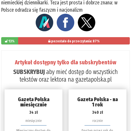
niemieckiej dziennikarki. Teza jest prosta i dobrze znana: w
Polsce odradza się faszyzm i nacjonalizm
13%
pozostało do przeczytania: 87%
Artykuł dostępny tylko dla subskrybentów
SUBSKRYBUJ
aby mieć dostęp do wszystkich
tekstów oraz lektora na gazetapolska.pl
Gazeta Polska
Gazeta Polska - na
miesięcznie
1 rok
34 zł
340 zł
miesięcznie
rocznie
Miesięczny dostęp do
Dostęp przez rok do