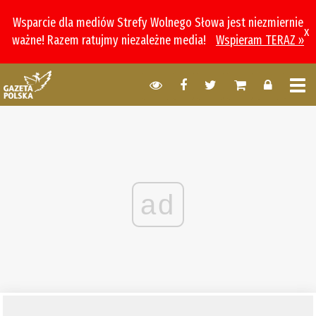
Wsparcie dla mediów Strefy Wolnego Słowa jest niezmiernie
x
ważne! Razem ratujmy niezależne media!
Wspieram TERAZ »
ad