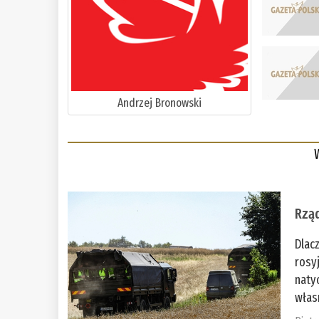
Andrzej Bronowski
Rząd
Dlac
rosy
naty
włas