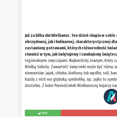
Już za kilka dni Wielkanoc. Ten dzień skupia w sobie
obrzędowej, jak i kulinarnej, charakterystycznej d
zastawiony potrawami, których różnorodność świad
również w tym, jak świętujemy i smakujemy świątec
regionalnymi zwyczajami. Najbardziej znanym, który z
Wielką Sobotę. Zawartość święconki może być różna, w
elementów: jajek, chleba, kiełbasy lub wędlin, soli, 
Każdy z nich ma głęboką symbolikę, np.: jajko to symbol
dostatku. Z kolei Poniedziałek Wielkanocny kojarzy n
17%