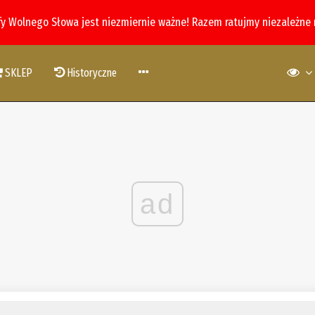
fy Wolnego Słowa jest niezmiernie ważne! Razem ratujmy niezależne
SKLEP
Historyczne
ad