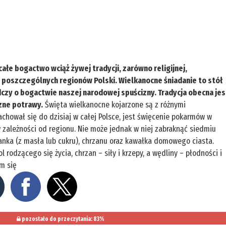
 całe bogactwo wciąż żywej tradycji, zarówno religijnej,
la poszczególnych regionów Polski. Wielkanocne śniadanie to stół
czy o bogactwie naszej narodowej spuścizny. Tradycja obecna jes
zne potrawy.
Święta wielkanocne kojarzone są z różnymi
achował się do dzisiaj w całej Polsce, jest święcenie pokarmów w
 zależności od regionu. Nie może jednak w niej zabraknąć siedmiu
baranka (z masła lub cukru), chrzanu oraz kawałka domowego ciasta.
 rodzącego się życia, chrzan – siły i krzepy, a wędliny – płodności i
am się
pozostało do przeczytania: 83%