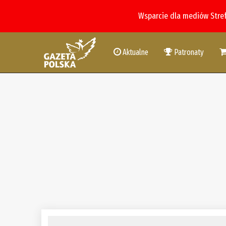
Wsparcie dla mediów Stre
Aktualne
Patronaty