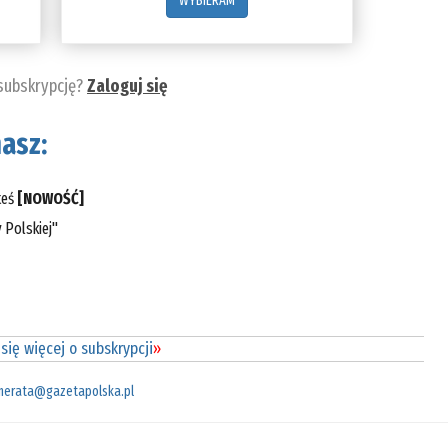
WYBIERAM
 subskrypcję?
Zaloguj się
asz:
teś
[NOWOŚĆ]
 Polskiej"
się więcej o subskrypcji
»
merata@gazetapolska.pl