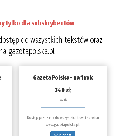
ny tylko dla subskrybentów
dostęp do wszystkich tekstów oraz
 na gazetapolska.pl
e
Gazeta Polska - na 1 rok
340 zł
rocznie
Dostęp przez rok do wszystkich treści serwisu
www.gazetapolska.pl.