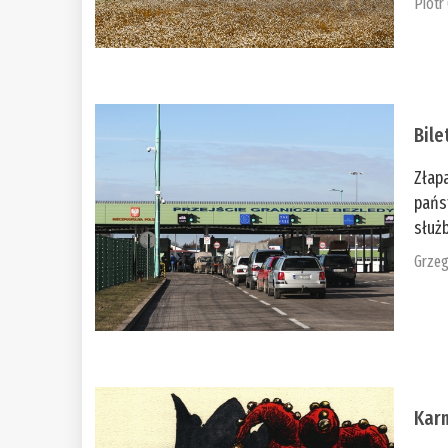
Piotr
Bile
Złap
pańs
służb
Grzeg
Kar