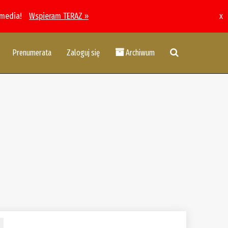
 media!
Wspieram TERAZ »
x
Prenumerata
Zaloguj się
Archiwum