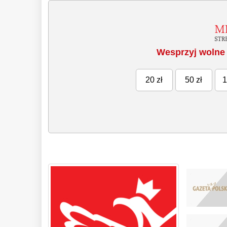
Wesprzyj wolne 
20 zł
50 zł
1