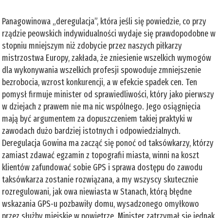
Panagowinowa „deregulacja”, która jeśli się powiedzie, co przy
rządzie peowskich indywidualności wydaje się prawdopodobne w
stopniu mniejszym niż zdobycie przez naszych piłkarzy
mistrzostwa Europy, zakłada, że zniesienie wszelkich wymogów
dla wykonywania wszelkich profesji spowoduje zmniejszenie
bezrobocia, wzrost konkurencji, a w efekcie spadek cen. Ten
pomysł firmuje minister od sprawiedliwości, który jako pierwszy
w dziejach z prawem nie ma nic wspólnego. Jego osiągnięcia
mają być argumentem za dopuszczeniem takiej praktyki w
zawodach dużo bardziej istotnych i odpowiedzialnych.
Deregulacja Gowina ma zacząć się ponoć od taksówkarzy, którzy
zamiast zdawać egzamin z topografii miasta, winni na koszt
klientów zafundować sobie GPS i sprawa dostępu do zawodu
taksówkarza zostanie rozwiązana, a my wszyscy skutecznie
rozregulowani, jak owa niewiasta w Stanach, którą błędne
wskazania GPS-u pozbawiły domu, wysadzonego omyłkowo
przez służby miejskie w powietrze. Minister zatrzymał się jednak