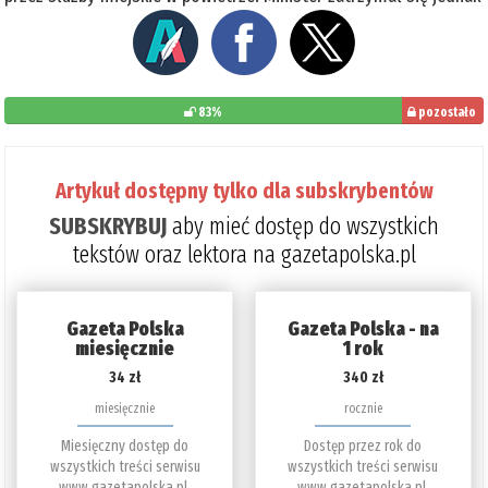
83%
pozostało
do
przeczytania:
Artykuł dostępny tylko dla subskrybentów
17%
SUBSKRYBUJ
aby mieć dostęp do wszystkich
tekstów oraz lektora na gazetapolska.pl
Gazeta Polska
Gazeta Polska - na
miesięcznie
1 rok
34 zł
340 zł
miesięcznie
rocznie
Miesięczny dostęp do
Dostęp przez rok do
wszystkich treści serwisu
wszystkich treści serwisu
www.gazetapolska.pl.
www.gazetapolska.pl.