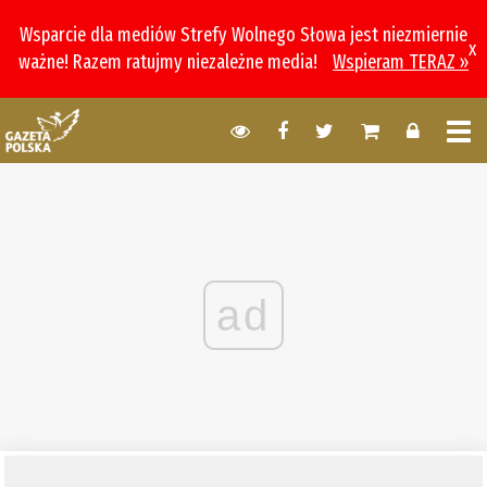
Wsparcie dla mediów Strefy Wolnego Słowa jest niezmiernie
x
ważne! Razem ratujmy niezależne media!
Wspieram TERAZ »
ad