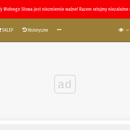
fy Wolnego Słowa jest niezmiernie ważne! Razem ratujmy niezależne
SKLEP
Historyczne
ad