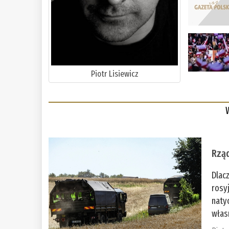
Piotr Lisiewicz
Rząd
Dlac
rosy
naty
włas