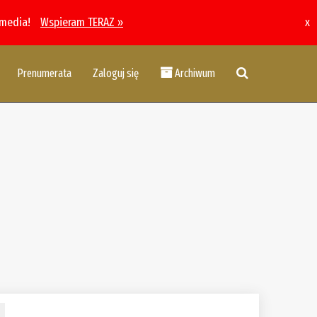
 media!
Wspieram TERAZ »
x
Prenumerata
Zaloguj się
Archiwum