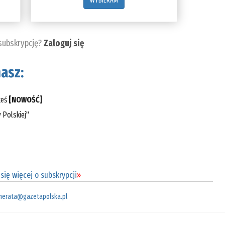
WYBIERAM
 subskrypcję?
Zaloguj się
asz:
teś
[NOWOŚĆ]
 Polskiej"
się więcej o subskrypcji
»
merata@gazetapolska.pl