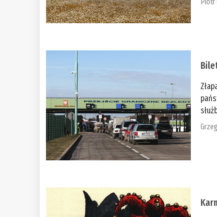
Piotr
Bile
Złap
pańs
służb
Grzeg
Kar