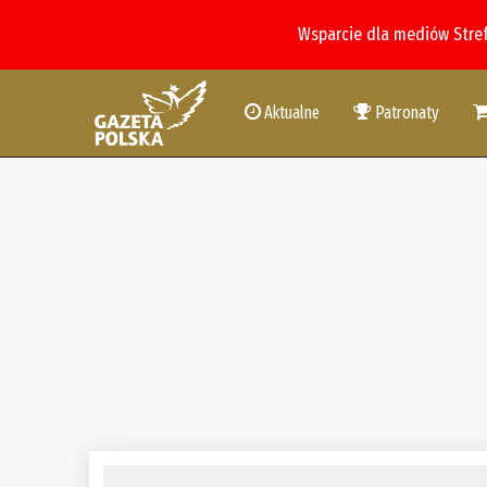
Wsparcie dla mediów Stre
Aktualne
Patronaty