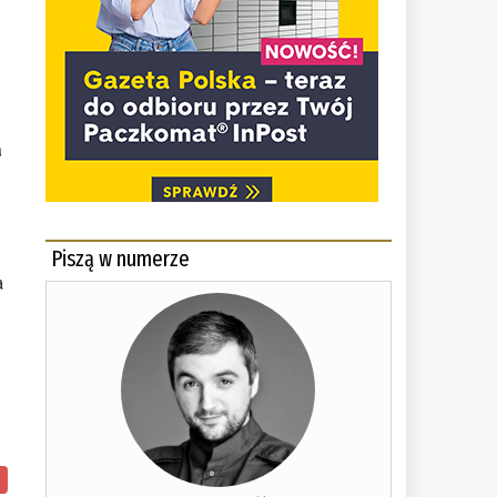
a
Piszą w numerze
a