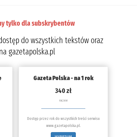
ny tylko dla subskrybentów
dostęp do wszystkich tekstów oraz
 na gazetapolska.pl
e
Gazeta Polska - na 1 rok
340 zł
rocznie
Dostęp przez rok do wszystkich treści serwisu
www.gazetapolska.pl.