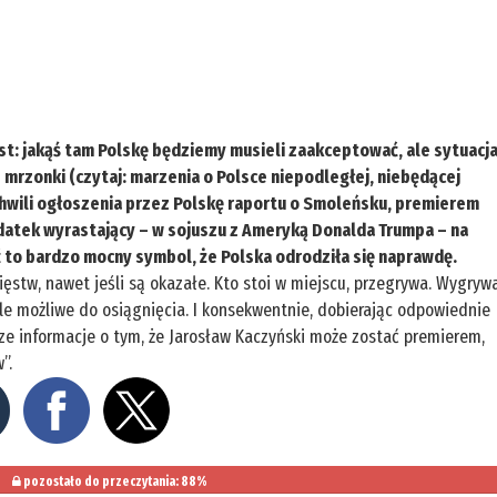
t: jakąś tam Polskę będziemy musieli zaakceptować, ale sytuacj
mrzonki (czytaj: marzenia o Polsce niepodległej, niebędącej
 chwili ogłoszenia przez Polskę raportu o Smoleńsku, premierem
datek wyrastający – w sojuszu z Ameryką Donalda Trumpa – na
ć to bardzo mocny symbol, że Polska odrodziła się naprawdę.
cięstw, nawet jeśli są okazałe. Kto stoi w miejscu, przegrywa. Wygryw
 ale możliwe do osiągnięcia. I konsekwentnie, dobierając odpowiednie
sze informacje o tym, że Jarosław Kaczyński może zostać premierem,
”.
pozostało do przeczytania: 88%